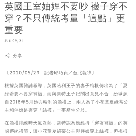
英國王室妯娌不要吵 襪子穿不
穿？不只傳統考量「這點」更
重要
JUN 09, 21
分享
〔2020/05/29｜記者邱巧貞／台北報導〕
根據英國雜誌報導，英國哈利王子的妻子梅根傳出為了「夏
綠蒂要不要穿褲襪」而與凱特王子妃鬧出意見不合，紛爭源
自2018年5月她與哈利的婚禮上，兩人為了小花童夏綠蒂公
主和伴娘是否穿「絲襪」一事產生分歧。
在婚禮排練時天氣炎熱，凱特認為應維持「穿著褲襪」的英
國傳統禮節，讓小花童夏綠蒂公主與伴娘穿上絲襪，但梅根