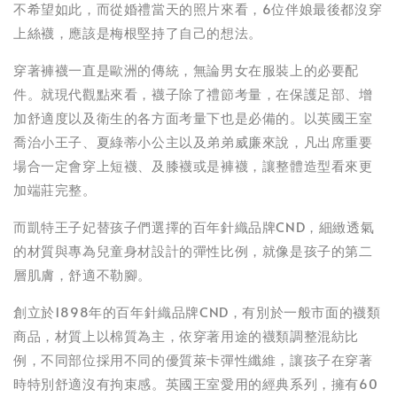
不希望如此，而從婚禮當天的照片來看，6位伴娘最後都沒穿
上絲襪，應該是梅根堅持了自己的想法。
穿著褲襪一直是歐洲的傳統，無論男女在服裝上的必要配
件。就現代觀點來看，襪子除了禮節考量，在保護足部、增
加舒適度以及衛生的各方面考量下也是必備的。以英國王室
喬治小王子、夏綠蒂小公主以及弟弟威廉來說，凡出席重要
場合一定會穿上短襪、及膝襪或是褲襪，讓整體造型看來更
加端莊完整。
而凱特王子妃替孩子們選擇的百年針織品牌CND，細緻透氣
的材質與專為兒童身材設計的彈性比例，就像是孩子的第二
層肌膚，舒適不勒腳。
創立於1898年的百年針織品牌CND，有別於一般市面的襪類
商品，材質上以棉質為主，依穿著用途的襪類調整混紡比
例，不同部位採用不同的優質萊卡彈性纖維，讓孩子在穿著
時特別舒適沒有拘束感。英國王室愛用的經典系列，擁有60