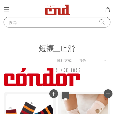
搜尋
短襪_止滑
排列方式 :
優惠