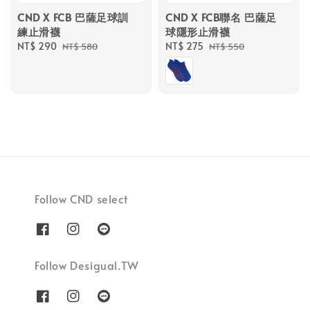
CND X FCB 巴薩足球訓
CND X FCB聯名 巴薩足
練止滑襪
球隱形止滑襪
Sale
NT$ 290
Regular
Sale
NT$ 275
Regular
NT$ 580
NT$ 550
price
price
price
price
Follow CND select
Follow Desigual.TW