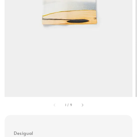
1
/
9
Desigual