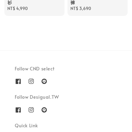
衫
褲
Regular
NT$ 4,990
Regular
NT$ 3,690
price
price
Follow CND select
Follow Desigual.TW
Quick Link