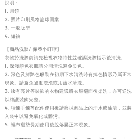
說明：
1. 圓領
2. 照片印刷風格籃球圖案
3. 一般版型
4. 短袖
【商品洗滌/ 保養小叮嚀】
衣物於洗滌前請先檢視衣物特性並確認洗滌指示後清洗。
1. 深淺顏色衣服請分開清洗避免染色。
2. 深色及鮮艷色服裝在初期下水清洗時有掉色情形乃屬正常
現象。請避免過度浸泡或用熱水清洗。
3. 綴有亮片等裝飾的衣物建議將衣服翻面後柔洗，亦可送洗
以維護裝飾完整。
4. 項鍊手鍊等配件使用後請擦拭商品上的汗水或油漬，並裝
入袋中以避免氧化或髒污。
5. 裡布襯墊長期使用後脫落屬正常現象。