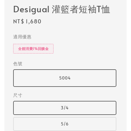
Desigual 灌籃者短袖T恤
Regular
NT$ 1,680
price
適用優惠
全館消費1%回饋金
色號
5004
尺寸
3/4
5/6