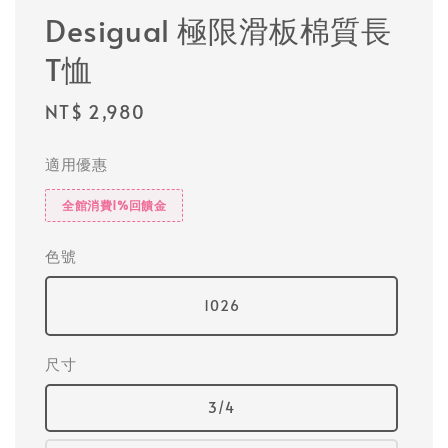
Desigual 極限滑板棉質長
T恤
Regular
NT$ 2,980
price
適用優惠
全館消費1%回饋金
色號
1026
尺寸
3/4