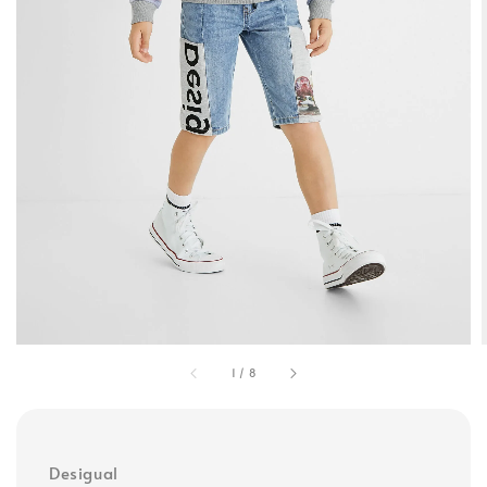
1
/
8
Desigual