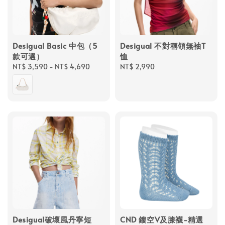
Desigual Basic 中包（5
Desigual 不對稱領無袖T
款可選）
恤
Regular
NT$ 3,590
-
NT$ 4,690
Regular
NT$ 2,990
price
price
Desigual破壞風丹寧短
CND 鏤空V及膝襪-精選