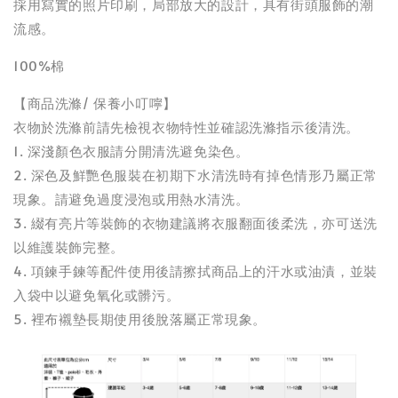
採用寫實的照片印刷，局部放大的設計，具有街頭服飾的潮
流感。
100%棉
【商品洗滌/ 保養小叮嚀】
衣物於洗滌前請先檢視衣物特性並確認洗滌指示後清洗。
1. 深淺顏色衣服請分開清洗避免染色。
2. 深色及鮮艷色服裝在初期下水清洗時有掉色情形乃屬正常
現象。請避免過度浸泡或用熱水清洗。
3. 綴有亮片等裝飾的衣物建議將衣服翻面後柔洗，亦可送洗
以維護裝飾完整。
4. 項鍊手鍊等配件使用後請擦拭商品上的汗水或油漬，並裝
入袋中以避免氧化或髒污。
5. 裡布襯墊長期使用後脫落屬正常現象。