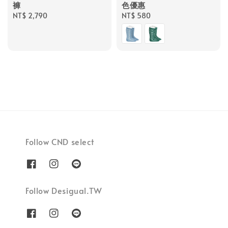
褲
色優惠
Regular
NT$ 2,790
Regular
NT$ 580
price
price
Follow CND select
Follow Desigual.TW