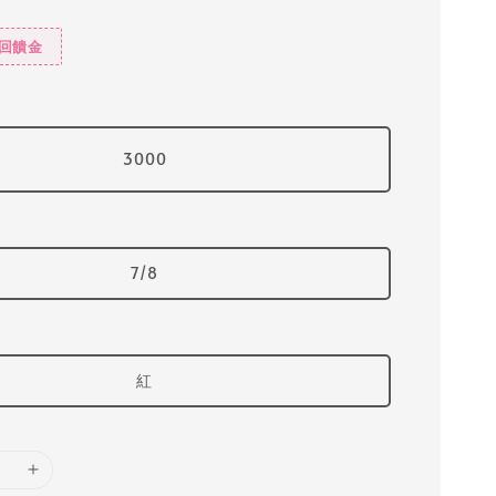
%回饋金
3000
7/8
紅