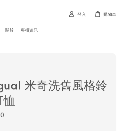
登入
購物車
關於
專櫃資訊
igual 米奇洗舊風格鈴
T恤
80