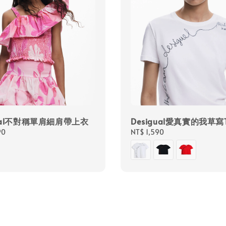
gual不對稱單肩細肩帶上衣
Desigual愛真實的我草寫
90
Regular
NT$ 1,590
price