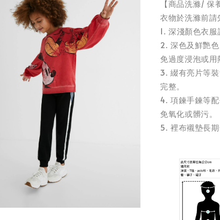
【商品洗滌/ 保
衣物於洗滌前請
1. 深淺顏色衣
2. 深色及鮮
免過度浸泡或用
3. 綴有亮片
完整。
4. 項鍊手鍊
免氧化或髒污。
5. 裡布襯墊長