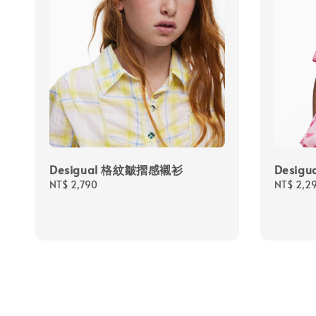
Desigual 格紋皺摺感襯衫
Desi
Regular
NT$ 2,790
Regular
NT$ 2,2
price
price