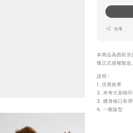
分享
本商品為西班牙品牌
獲正式授權製造。
說明：
1. 洗舊效果
2. 米奇大面積
3. 腰身袖口有
4. 一般版型