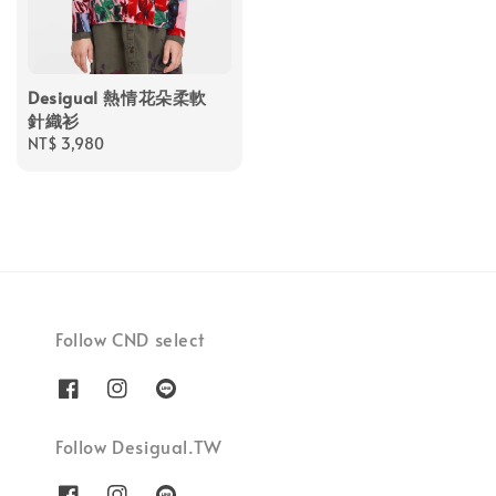
Desigual 熱情花朵柔軟
針織衫
Regular
NT$ 3,980
price
Follow CND select
Follow Desigual.TW