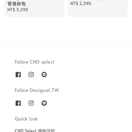
背迷你包
Regular
NT$ 2,390
Regular
NT$ 3,290
price
price
Follow CND select
Follow Desigual.TW
Quick Link
CND Select 購物說明