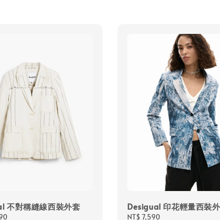
gual 不對稱縫線西裝外套
Desigual 印花輕量西裝
90
Regular
NT$ 7,590