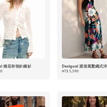
ual 燒花有領針織衫
Desigual 渡假風繫繩式
90
Regular
NT$ 5,590
price