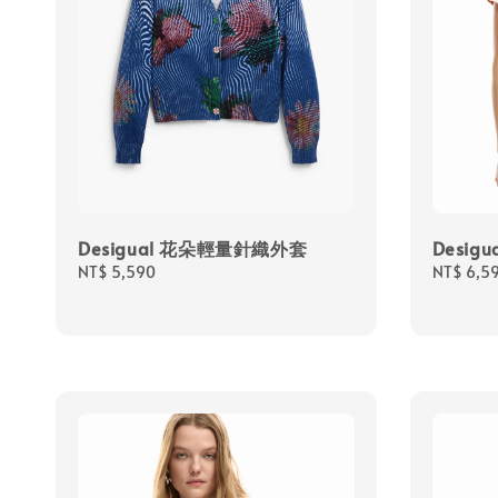
Desigual 花朵輕量針織外套
Desi
Regular
NT$ 5,590
Regular
NT$ 6,5
price
price