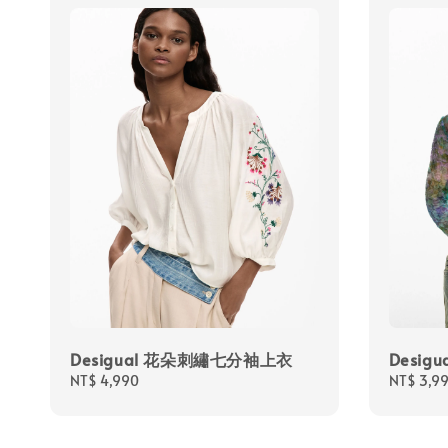
Desigual 花朵刺繡七分袖上衣
Desig
Regular
NT$ 4,990
Regular
NT$ 3,9
price
price