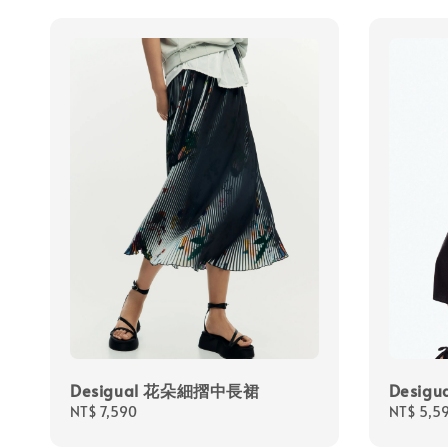
Desigual 花朵細摺中長裙
Desig
Regular
NT$ 7,590
Regular
NT$ 5,5
price
price