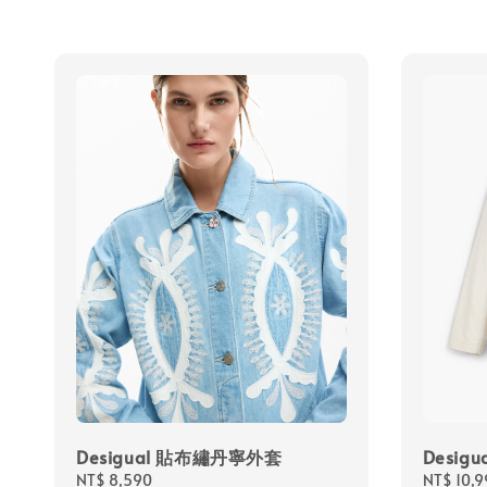
Desigual 貼布繡丹寧外套
Desi
Regular
NT$ 8,590
Regular
NT$ 10,9