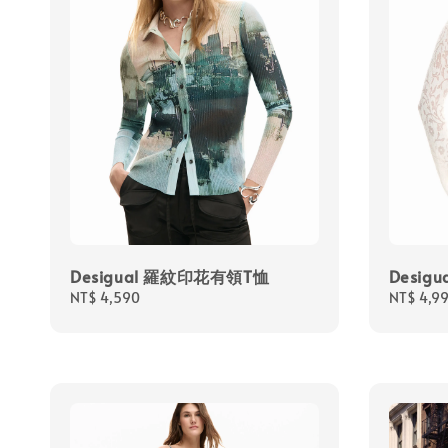
Desigual 羅紋印花有領T恤
Desig
Regular
NT$ 4,590
Regular
NT$ 4,9
price
price