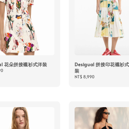
gual 花朵拼接襯衫式洋裝
Desigual 拼接印花襯衫
裝
90
Regular
NT$ 8,990
price