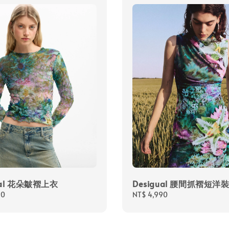
ual 花朵皺褶上衣
Desigual 腰間抓褶短洋
90
Regular
NT$ 4,990
price