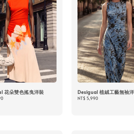
gual 花朵雙色搖曳洋裝
Desigual 植絨工藝無袖
90
Regular
NT$ 5,990
price