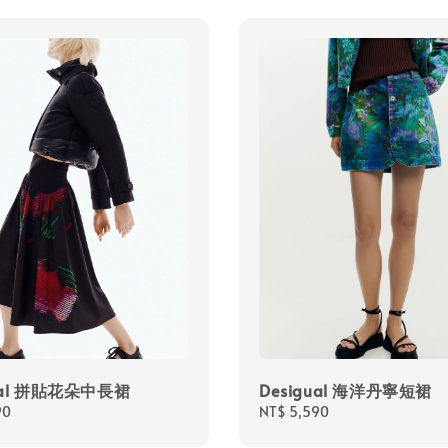
ual 拼貼花朵中長裙
Desigual 海洋丹寧短裙
90
Regular
NT$ 5,590
price