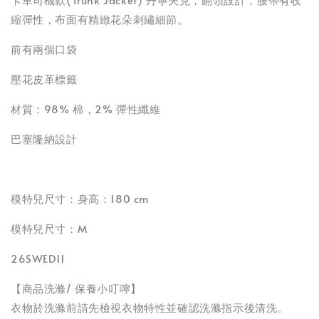
縮彈性，布面有精緻花朵刺繡細節。
前有兩個口袋
壓花皮革標籤
材質：98% 棉，2% 彈性纖維
巴塞隆納設計
模特兒尺寸：身高：180 cm
模特兒尺寸：M
26SWED11
【商品洗滌/ 保養小叮嚀】
衣物於洗滌前請先檢視衣物特性並確認洗滌指示後清洗。