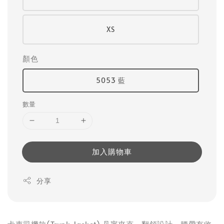
XS
顏色
5053 藍
數量
加入購物車
分享
卡車司機款(Trunk Jacket) 丹寧夾克，翻領設計，腰帶有收