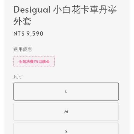
Desigual 小白花卡車丹寧
外套
Regular
NT$ 9,590
price
適用優惠
全館消費1%回饋金
尺寸
L
M
S