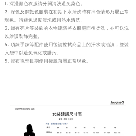
1. 深淺顏色衣服請分開清洗避免染色。
2. 深色及鮮艷色服裝在初期下水清洗時有掉色情形乃屬正常
現象。請避免過度浸泡或用熱水清洗。
3. 綴有亮片等裝飾的衣物建議將衣服翻面後柔洗，亦可送洗
以維護裝飾完整。
4. 項鍊手鍊等配件使用後請擦拭商品上的汗水或油漬，並裝
入袋中以避免氧化或髒污。
5. 裡布襯墊長期使用後脫落屬正常現象。