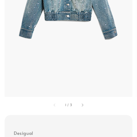
1
/
3
Desigual