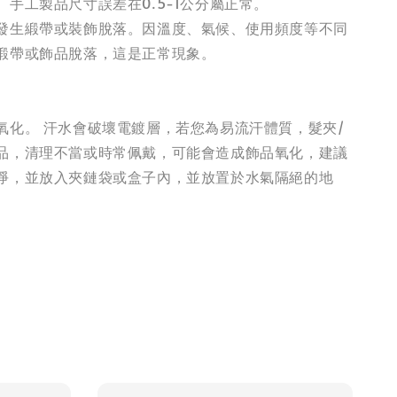
手工製品尺寸誤差在0.5-1公分屬正常。
發生緞帶或裝飾脫落。因溫度、氣候、使用頻度等不同
緞帶或飾品脫落，這是正常現象。
氧化。 汗水會破壞電鍍層，若您為易流汗體質，髮夾/
品，清理不當或時常佩戴，可能會造成飾品氧化，建議
淨，並放入夾鏈袋或盒子內，並放置於水氣隔絕的地