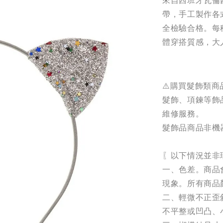
帶，手工製作各式
全檢驗合格。每
體穿搭質感，大
⚠️購買髮飾類商
髮飾、項鍊等飾
維修服務。
髮飾品商品非機
〖以下情況並非
一、色差。商品
現象。所有商品
二、輕微不正歪
不平整或凹凸、