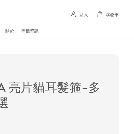
登入
購物車
關於
專櫃資訊
NA 亮片貓耳髮箍-多
選