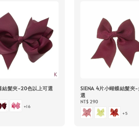
蝶結髮夾-20色以上可選
SIENA 4片小蝴蝶結髮夾
選
Regular
NT$ 290
+16
price
+5