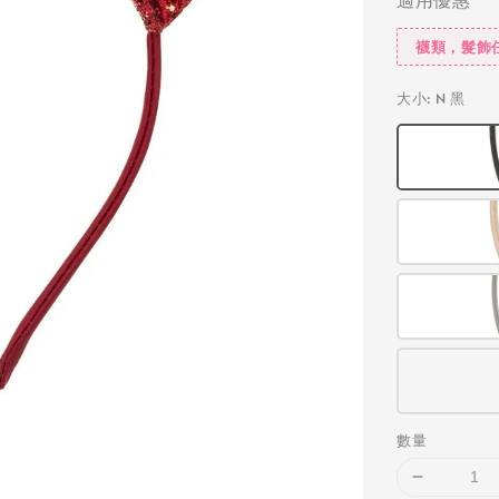
襪類，髮飾
大小
: N 黑
數量