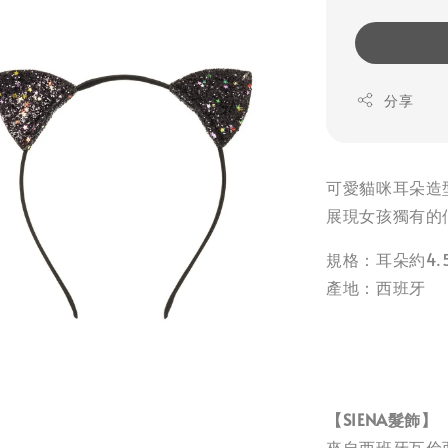
分享
可愛貓咪耳朵造
展現女孩獨有的
規格：耳朵約4.5
產地：西班牙
【SIENA髮飾】
來自西班牙瓦倫