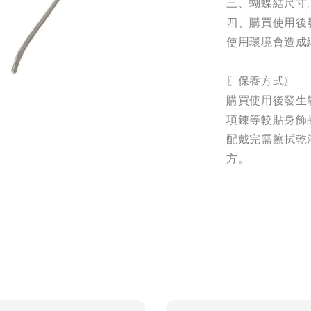
三、蝴蝶結尺寸。
四、購買使用後
使用環境會造成
〖保養方式〗
購買使用後發生
項鍊等較貼身飾
配戴完需擦拭乾
方。