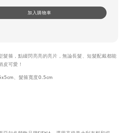
加入購物車
型髮箍，點綴閃亮亮的亮片，無論長髮、短髮配戴都能
俏皮可愛！
x5cm、髮箍寬度0.5cm
西亞知名髮飾品牌SIENA，選用高級義大利布料和緞