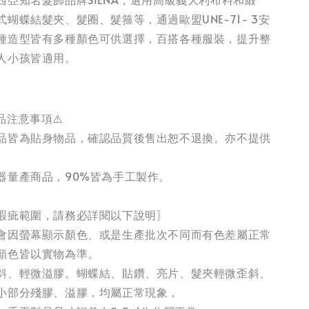
蝴蝶結髮夾、髮圈、髮箍等，通過歐盟UNE-71- 3安
種造型皆有多種顏色可供選擇，百搭各種服裝，提升整
人小孩皆適用。
品注意事項⚠️
品皆為貼身物品，確認品質後售出恕不退換。亦不提供
器量產商品，90%皆為手工製作。
瑕疵範圍，請務必詳閱以下說明〗
會因螢幕顯示顏色、或是生產批次不同而有色差屬正常
顏色皆以實物為準。
斜、輕微溢膠。蝴蝶結、貼鑽、亮片、髮夾輕微歪斜、
小部分殘膠、溢膠，均屬正常現象，