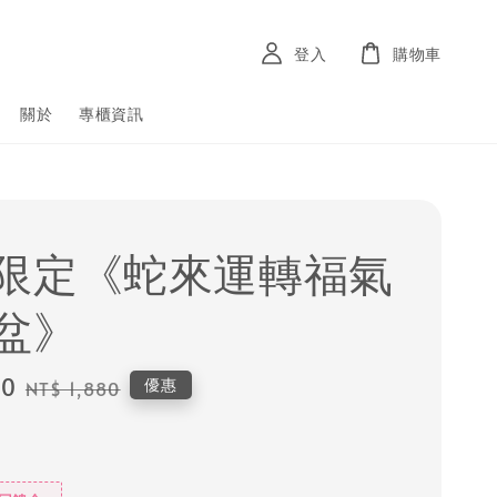
登入
購物車
關於
專櫃資訊
限定《蛇來運轉福氣
盆》
80
Regular
優惠
NT$ 1,880
price