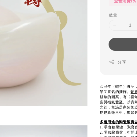
全館消費1
數量
分享
乙巳年（蛇年）將至
景又喜氣的擺飾。
蛇
錢幣的圖案，有〈喜
富與福氣雙至。以貴
光芒，無論居家裝飾
蛇也象徵再生，猶如
多種用途的陶瓷聚寶
1. 零食糖果罐：聚
2. 零錢聚寶盆：打