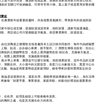
取出上蓋可當作花器，擺放鮮花或盆栽，裝飾於居家或商業空間賞心悅目。
：擺放於玄關口可收納鑰匙、印章等常用小物，蓋上蓋子就是實用好看的擺
聚寶盆
氣：在農曆新年或重要節慶時，作為視覺喜氣陳列，帶來新年的祝福與財
放於家中財位或玄關，迎接財源滾滾而來，助旺財運，讓家宅福運滿盈。
是餐飲、商店或公司行號都能提升氣氛，助您事業興旺，財源滾滾。
藝：由位於陶瓷之鄉鶯歌在地老廠與本土設計師共同創作，每件均由經驗豐
上釉、貼花，步步細心琢磨，親手製作。2. 熠熠生輝珠光粉彩：別出心
現傳統的元寶錢幣造型，色彩上選擇趨勢色彩-粉紅色，充滿春天氣息，
果，視覺上圓潤華麗、充滿創新和能量。
涵：風水學上來看，聚寶盆可以吸引財氣，助您積累財富。這件作品的元寶
、渾圓吉祥。大小適中的元寶造型，長度21公分象徵大吉，寬度18公分
尺吉數。無論是商業運勢或是家庭理財，都有帶來好運與豐潤富足的含
選：無論是送親朋好友，還是自用，都能將祝福傳遞給每一個人，為生活增
。將象徵「財運亨通、事業發達、家庭和順」的最佳好禮送給最重要的
作，在色澤、紋理及細節上可能會略有差異。
品的獨特之處，也是其充滿生命力的表現。