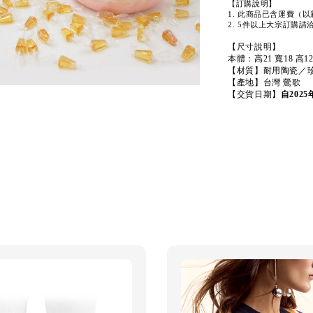
【訂購說明】
1. 此商品已含運費（
2. 5件以上大宗訂購請洽詢 LI
【尺寸說明】
本體：高21 寬18 高1
【材質】耐用陶瓷／
【產地】台灣 鶯歌
【交貨日期】
自202