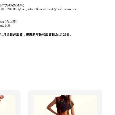
以新竹貨運宅配送出）
NE ID: @cnd_select 或 email: web@besbon.com.tw
2cm (含上蓋）
珍珠彩釉
5年1月13日起出貨，農曆新年最後出貨日為1月20日。