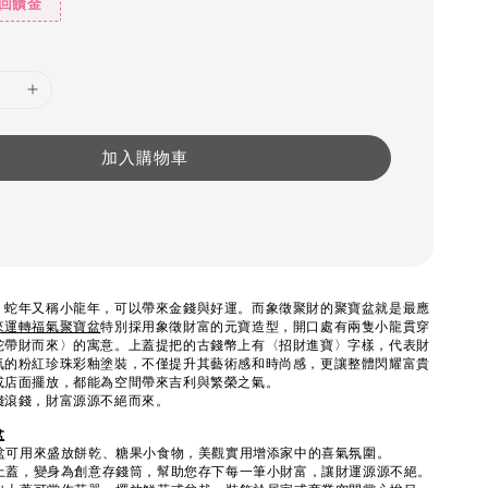
%回饋金
加入購物車
，蛇年又稱小龍年，可以帶來金錢與好運。而象徵聚財的聚寶盆就是最應
來運轉福氣聚寶盆
特別採用象徵財富的元寶造型，開口處有兩隻小龍貫穿
蛇帶財而來〉的寓意。上蓋提把的古錢幣上有〈招財進寶〉字樣，代表財
氣的粉紅珍珠彩釉塗裝，不僅提升其藝術感和時尚感，更讓整體閃耀富貴
或店面擺放，都能為空間帶來吉利與繁榮之氣。
錢滾錢，財富源源不絕而來。
盆
寶盆可用來盛放餅乾、糖果小食物，美觀實用增添家中的喜氣氛圍。
開上蓋，變身為創意存錢筒，幫助您存下每一筆小財富，讓財運源源不絕。