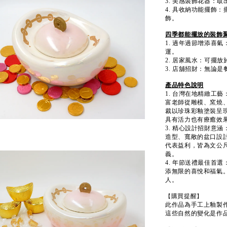
3. 美感裝飾花器：
4. 具收納功能擺飾
飾。
四季都能擺放的裝飾
1. 過年過節增添喜
運。
2. 居家風水：可擺
3. 店舖招財：無論
產品特色說明
1. 台灣在地精緻工
富老師從雕模、窯燒、
裁以珍珠彩釉塗裝呈
具有活力也有療癒效
3. 精心設計招財意
造型、寬敞的盆口設計
代表益利，皆為文公
義。
4. 年節送禮最佳首
添無限的喜悅和福氣
人。
購買提醒
【
】
此作品為手工上釉製
這些自然的變化是作