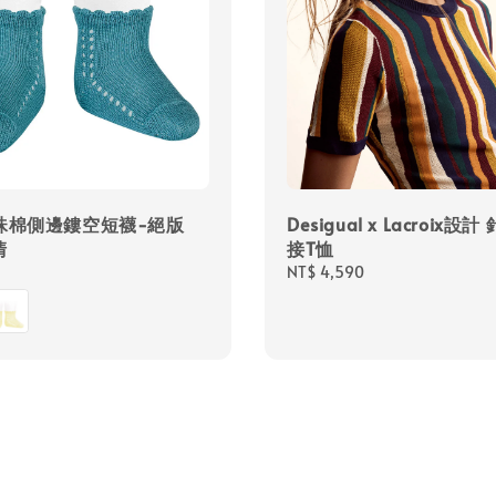
珍珠棉側邊鏤空短襪-絕版
Desigual x Lacroix設
清
接T恤
Regular
NT$ 4,590
price