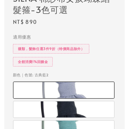
髮箍-3色可選
Regular
NT$ 890
price
適用優惠
襪類，髮飾任選3件9折（特價商品除外）
全館消費1%回饋金
顏色｜色號
: 古典藍2