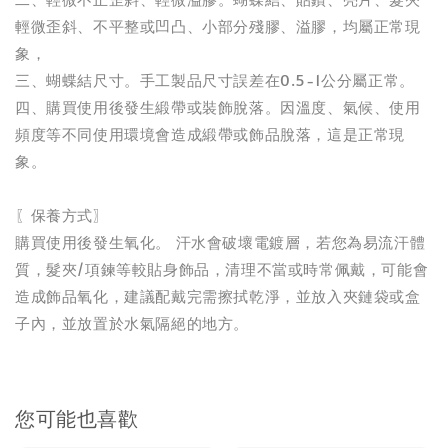
輕微歪斜、不平整或凹凸、小部分殘膠、溢膠，均屬正常現
象，
三、蝴蝶結尺寸。手工製品尺寸誤差在0.5-1公分屬正常。
四、購買使用後發生緞帶或裝飾脫落。因溫度、氣候、使用
頻度等不同使用環境會造成緞帶或飾品脫落，這是正常現
象。
〖保養方式〗
購買使用後發生氧化。 汗水會破壞電鍍層，若您為易流汗體
質，髮夾/項鍊等較貼身飾品，清理不當或時常佩戴，可能會
造成飾品氧化，建議配戴完需擦拭乾淨，並放入夾鏈袋或盒
子內，並放置於水氣隔絕的地方。
您可能也喜歡