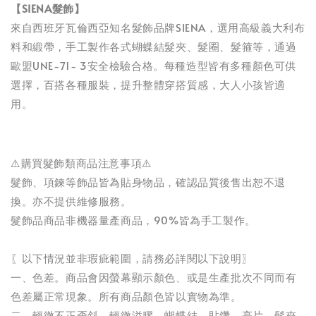
【SIENA髮飾】
來自西班牙瓦倫西亞知名髮飾品牌SIENA，選用高級義大利布
料和緞帶，手工製作各式蝴蝶結髮夾、髮圈、髮箍等，通過
歐盟UNE-71- 3安全檢驗合格。每種造型皆有多種顏色可供
選擇，百搭各種服裝，提升整體穿搭質感，大人小孩皆適
用。
⚠️購買髮飾類商品注意事項⚠️
髮飾、項鍊等飾品皆為貼身物品，確認品質後售出恕不退
換。亦不提供維修服務。
髮飾品商品非機器量產商品，90%皆為手工製作。
〖以下情況並非瑕疵範圍，請務必詳閱以下說明〗
一、色差。商品會因螢幕顯示顏色、或是生產批次不同而有
色差屬正常現象。所有商品顏色皆以實物為準。
二、輕微不正歪斜、輕微溢膠。蝴蝶結、貼鑽、亮片、髮夾