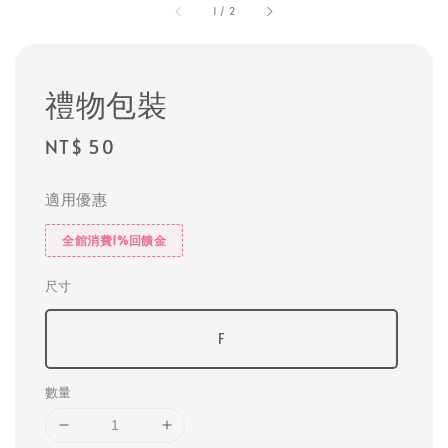
1
/
2
禮物包裝
Regular
NT$ 50
price
適用優惠
全館消費1%回饋金
尺寸
F
數量