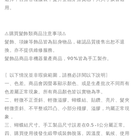
用。
⚠️購買髮飾類商品注意事項⚠️
髮飾、項鍊等飾品皆為貼身物品，確認品質後售出恕不退
換。亦不提供維修服務。
髮飾品商品非機器量產商品，90%皆為手工製作。
〖以下情況並非瑕疵範圍，請務必詳閱以下說明〗
一、色差。商品會因螢幕顯示顏色、或是生產批次不同而有
色差屬正常現象。所有商品顏色皆以實物為準。
二、輕微不正歪斜、輕微溢膠。蝴蝶結、貼鑽、亮片、髮夾
輕微歪斜、不平整或凹凸、小部分殘膠、溢膠，均屬正常現
象，
三、蝴蝶結尺寸。手工製品尺寸誤差在0.5-1公分屬正常。
四、購買使用後發生緞帶或裝飾脫落。因溫度、氣候、使用