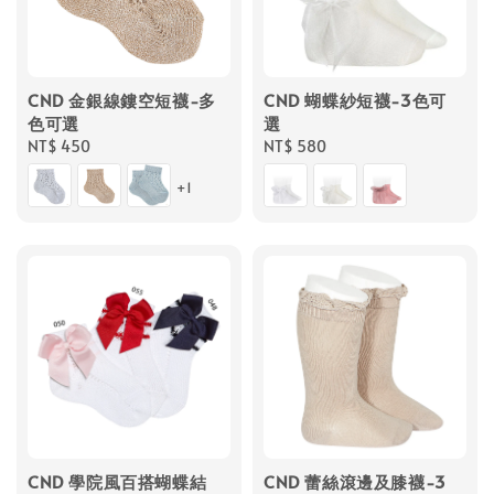
CND 金銀線鏤空短襪-多
CND 蝴蝶紗短襪-3色可
色可選
選
Regular
NT$ 450
Regular
NT$ 580
price
price
+1
CND 學院風百搭蝴蝶結
CND 蕾絲滾邊及膝襪-3