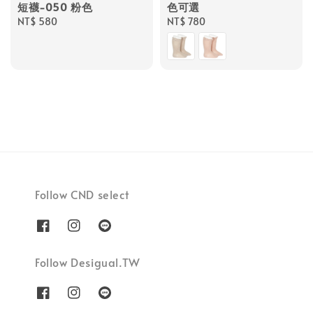
短襪-050 粉色
色可選
Regular
NT$ 580
Regular
NT$ 780
price
price
Follow CND select
Follow Desigual.TW