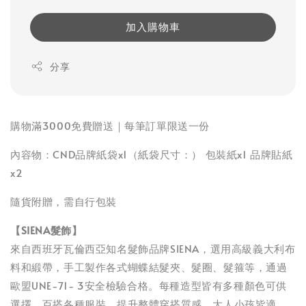
加入購物車
分享
購物滿3000免費贈送｜每筆訂單限送一份
內容物：CND品牌紙袋x1（紙袋尺寸：） 包裝紙x1 品牌貼紙
x2
隨貨附贈，需自行包裝
【SIENA髮飾】
來自西班牙瓦倫西亞知名髮飾品牌SIENA，選用高級義大利布
料和緞帶，手工製作各式蝴蝶結髮夾、髮圈、髮箍等，通過
歐盟UNE-71- 3安全檢驗合格。每種造型皆有多種顏色可供
選擇，百搭各種服裝，提升整體穿搭質感，大人小孩皆適