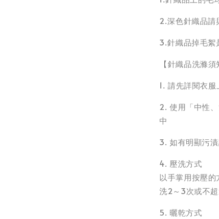
2.深色針織品
3.針織品掉毛
【針織品洗滌須
1. 請先詳閱
2. 使用「中
中
3. 如有明顯
4. 壓洗方式
以手掌用按壓的
洗2～3次或不超
5. 曬乾方式