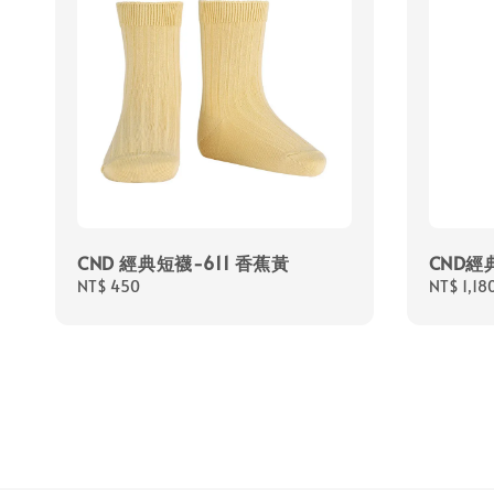
CND 經典短襪-611 香蕉黃
CND經
Regular
NT$ 450
Regular
NT$ 1,18
price
price