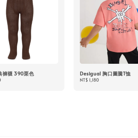
典褲襪 390栗色
Desigual 胸口圖騰T恤
0
Regular
NT$ 1,180
price