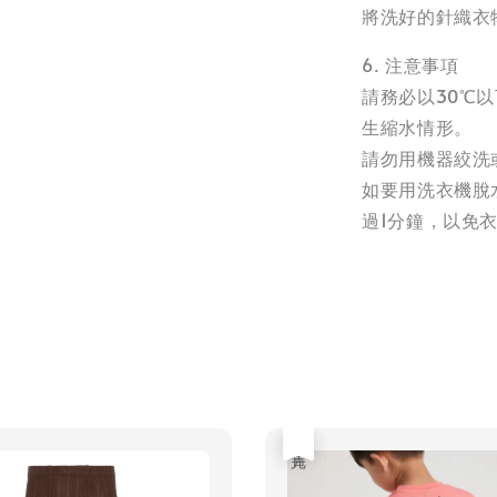
將洗好的針織衣
6. 注意事項
請務必以30℃
生縮水情形。
請勿用機器絞洗
如要用洗衣機脫
過1分鐘，以免
售完