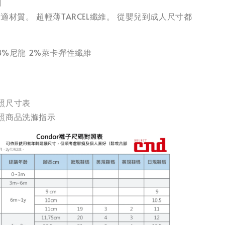
】
最舒適材質。 超輕薄TARCEL纖維。 從嬰兒到成人尺寸都
18%尼龍 2%萊卡彈性纖維
照尺寸表
照商品洗滌指示