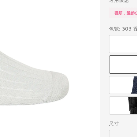
襪類，髮飾
色號
: 303
尺寸