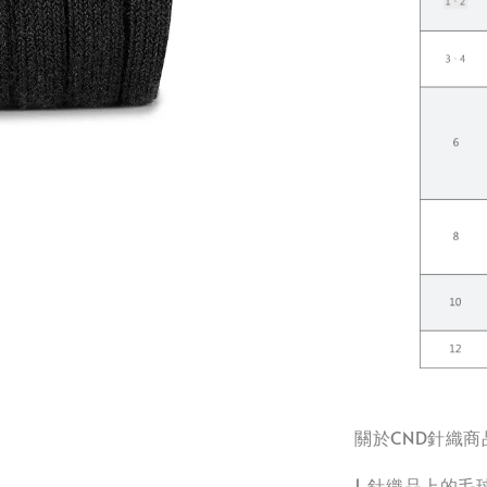
關於CND針織商
1.針織品上的