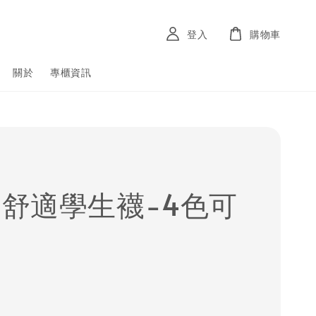
登入
購物車
關於
專櫃資訊
D 舒適學生襪-4色可