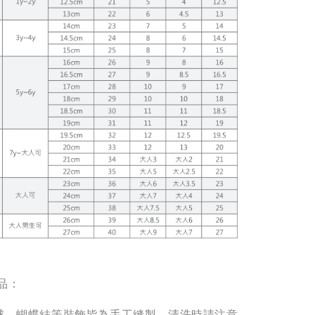
品：
毛球、蝴蝶結等裝飾皆為手工縫製，清洗時請注意