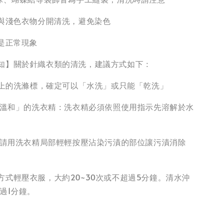
請與淺色衣物分開清洗，避免染色
絮是正常現象
知】關於針織衣類的清洗，建議方式如下：
衣服上的洗滌標，確定可以「水洗」或只能「乾洗」
性、溫和」的洗衣精：洗衣精必須依照使用指示先溶解於水
污漬請用洗衣精局部輕輕按壓沾染污漬的部位讓污漬消除
方式輕壓衣服，大約20~30次或不超過5分鐘。清水沖
過1分鐘。