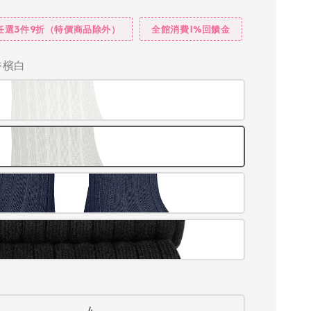
任選3件9折（特價商品除外）
全館消費1%回饋金
 香檳白
4