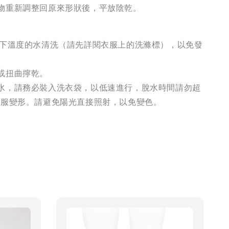
物重新調整回原來形狀後，平放陰乾。
以下溫度的水清洗（請先詳閱衣服上的洗滌標），以免發
或扭曲擰乾。
水，請務必裝入洗衣袋，以低速進行，脫水時間請勿超
衣服變形。請避免陽光直接照射，以免變色。