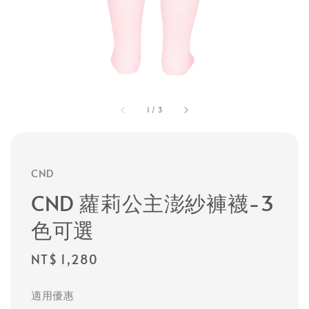
1
/
3
CND
CND 蘿莉公主澎紗褲襪-3
色可選
Regular
NT$ 1,280
price
適用優惠