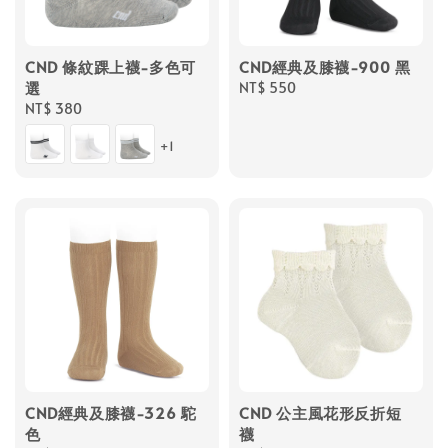
CND 條紋踝上襪-多色可
CND經典及膝襪-900 黑
選
Regular
NT$ 550
Regular
NT$ 380
price
price
+1
CND經典及膝襪-326 駝
CND 公主風花形反折短
色
襪