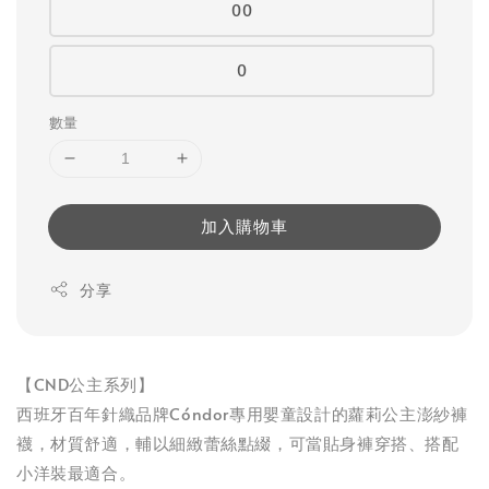
00
0
數量
加入購物車
分享
【CND公主系列】
西班牙百年針織品牌Cóndor專用嬰童設計的蘿莉公主澎紗褲
襪，材質舒適，輔以細緻蕾絲點綴，可當貼身褲穿搭、搭配
小洋裝最適合。