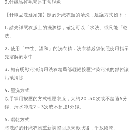
3.針織品掉毛絮是正常現象
【針織品洗滌須知】關於針織衣類的清洗，建議方式如下：
1. 請先詳閱衣服上的洗滌標，確定可以「水洗」或只能「乾
洗」
2. 使用「中性、溫和」的洗衣精：洗衣精必須依照使用指示
先溶解於水中
3. 如有明顯污漬請用洗衣精局部輕輕按壓沾染污漬的部位讓
污漬消除
4. 壓洗方式
以手掌用按壓的方式輕壓衣服，大約20~30次或不超過5分
鐘。清水沖洗2～3次或不超過1分鐘。
5. 曬乾方式
將洗好的針織衣物重新調整回原來形狀後，平放陰乾。