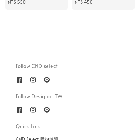
Regular
NT$ 550
Regular
NT$ 450
price
price
Follow CND select
Follow Desigual.TW
Quick Link
CND Select 購物說明