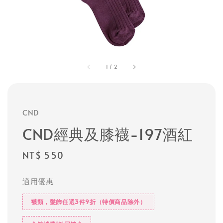
1
/
2
CND
CND經典及膝襪-197酒紅
Regular
NT$ 550
price
適用優惠
襪類，髮飾任選3件9折（特價商品除外）