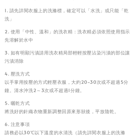
1. 請先詳閱衣服上的洗滌標，確定可以「水洗」或只能「乾
洗」
2. 使用「中性、溫和」的洗衣精：洗衣精必須依照使用指示
先溶解於水中
3. 如有明顯污漬請用洗衣精局部輕輕按壓沾染污漬的部位讓
污漬消除
4. 壓洗方式
以手掌用按壓的方式輕壓衣服，大約20~30次或不超過5分
鐘。清水沖洗2～3次或不超過1分鐘。
5. 曬乾方式
將洗好的針織衣物重新調整回原來形狀後，平放陰乾。
6. 注意事項
請務必以30℃以下溫度的水清洗（請先詳閱衣服上的洗滌