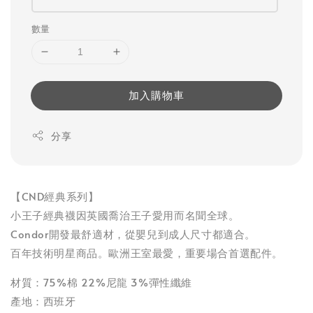
數量
加入購物車
分享
【CND經典系列】
小王子經典襪因英國喬治王子愛用而名聞全球。
Condor開發最舒適材，從嬰兒到成人尺寸都適合。
百年技術明星商品。歐洲王室最愛，重要場合首選配件。
材質：75%棉 22%尼龍 3%彈性纖維
產地：西班牙