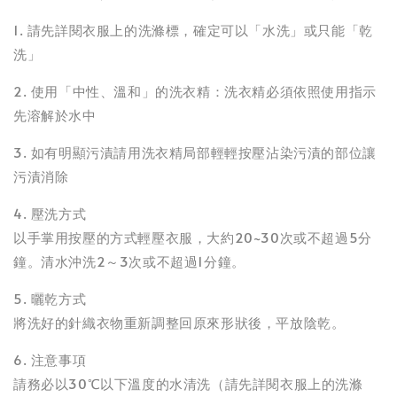
1. 請先詳閱衣服上的洗滌標，確定可以「水洗」或只能「乾
洗」
2. 使用「中性、溫和」的洗衣精：洗衣精必須依照使用指示
先溶解於水中
3. 如有明顯污漬請用洗衣精局部輕輕按壓沾染污漬的部位讓
污漬消除
4. 壓洗方式
以手掌用按壓的方式輕壓衣服，大約20~30次或不超過5分
鐘。清水沖洗2～3次或不超過1分鐘。
5. 曬乾方式
將洗好的針織衣物重新調整回原來形狀後，平放陰乾。
6. 注意事項
請務必以30℃以下溫度的水清洗（請先詳閱衣服上的洗滌