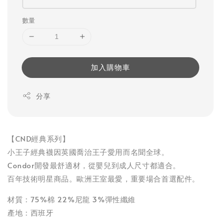
數量
加入購物車
分享
【CND經典系列】
小王子經典襪因英國喬治王子愛用而名聞全球。
Condor開發最舒適材，從嬰兒到成人尺寸都適合。
百年技術明星商品。歐洲王室最愛，重要場合首選配件。
材質：75%棉 22%尼龍 3%彈性纖維
產地：西班牙