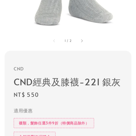
1
/
2
CND
CND經典及膝襪-221 銀灰
Regular
NT$ 550
price
適用優惠
襪類，髮飾任選3件9折（特價商品除外）