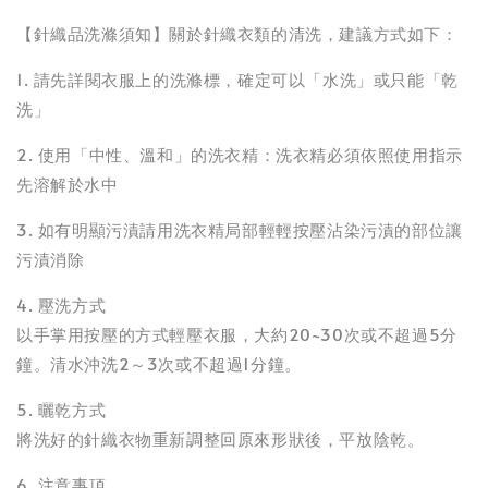
【針織品洗滌須知】關於針織衣類的清洗，建議方式如下：
1. 請先詳閱衣服上的洗滌標，確定可以「水洗」或只能「乾
洗」
2. 使用「中性、溫和」的洗衣精：洗衣精必須依照使用指示
先溶解於水中
3. 如有明顯污漬請用洗衣精局部輕輕按壓沾染污漬的部位讓
污漬消除
4. 壓洗方式
以手掌用按壓的方式輕壓衣服，大約20~30次或不超過5分
鐘。清水沖洗2～3次或不超過1分鐘。
5. 曬乾方式
將洗好的針織衣物重新調整回原來形狀後，平放陰乾。
6. 注意事項