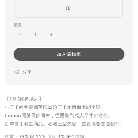
10
數量
加入購物車
分享
【CND經典系列】
小王子經典襪因英國喬治王子愛用而名聞全球。
Condor開發最舒適材，從嬰兒到成人尺寸都適合。
百年技術明星商品。歐洲王室最愛，重要場合首選配件。
材質：75%棉 22%尼龍 3%彈性纖維