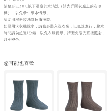
請務必以30℃以下溫度的水清洗（請先詳閱衣服上的洗滌
標），以免發生縮水情形。
請勿用機器絞洗或扭曲擰乾。
如要用洗衣機脫水，請務必裝入洗衣袋，以低速進行，脫水
時間請勿超過1分鐘，以免衣服變形。請避免陽光直接照射，
以免變色。
您可能也喜歡