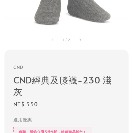
1
/
2
CND
CND經典及膝襪-230 淺
灰
Regular
NT$ 550
price
適用優惠
襪類，髮飾任選3件9折（特價商品除外）