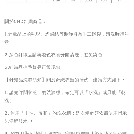
關於CND針織商品：
1.針織品上的毛球、蝴蝶結等裝飾皆為手工縫製，清洗時請注
意
2.深色針織品請與淺色衣物分開清洗，避免染色
3.針織品掉毛絮是正常現象
【針織品洗滌須知】關於針織衣類的清洗，建議方式如下：
1. 請先詳閱衣服上的洗滌標，確定可以「水洗」或只能「乾
洗」
2. 使用「中性、溫和」的洗衣精：洗衣精必須依照使用指示
先溶解於水中
3. 如有明顯污漬請用洗衣精局部輕輕按壓沾染污漬的部位讓