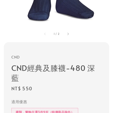
1
/
2
CND
CND經典及膝襪-480 深
藍
Regular
NT$ 550
price
適用優惠
襪類，髮飾任選3件9折（特價商品除外）