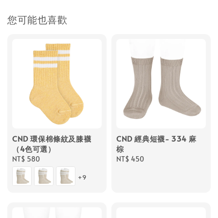
您可能也喜歡
CND 環保棉條紋及膝襪
CND 經典短襪- 334 麻
（4色可選）
棕
Regular
NT$ 580
Regular
NT$ 450
price
price
+9