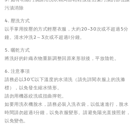
污漬消除
4. 壓洗方式
以手掌用按壓的方式輕壓衣服，大約20~30次或不超過5分
鐘。清水沖洗2～3次或不超過1分鐘。
5. 曬乾方式
將洗好的針織衣物重新調整回原來形狀後，平放陰乾。
6. 注意事項
請務必以30℃以下溫度的水清洗（請先詳閱衣服上的洗滌
標），以免發生縮水情形。
請勿用機器絞洗或扭曲擰乾。
如要用洗衣機脫水，請務必裝入洗衣袋，以低速進行，脫水
時間請勿超過1分鐘，以免衣服變形。請避免陽光直接照射，
以免變色。