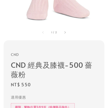
1
/
2
CND
CND 經典及膝襪-500 薔
薇粉
Regular
NT$ 550
price
適用優惠
襪類，髮飾任選3件9折（特價商品除外）