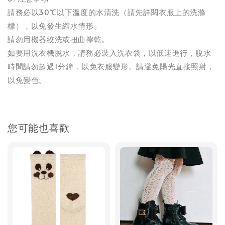
請務必以30℃以下溫度的水清洗（請先詳閱衣服上的洗滌
標），以免發生縮水情形。
請勿用機器絞洗或扭曲擰乾。
如要用洗衣機脫水，請務必裝入洗衣袋，以低速進行，脫水
時間請勿超過1分鐘，以免衣服變形。請避免陽光直接照射，
以免變色。
您可能也喜歡