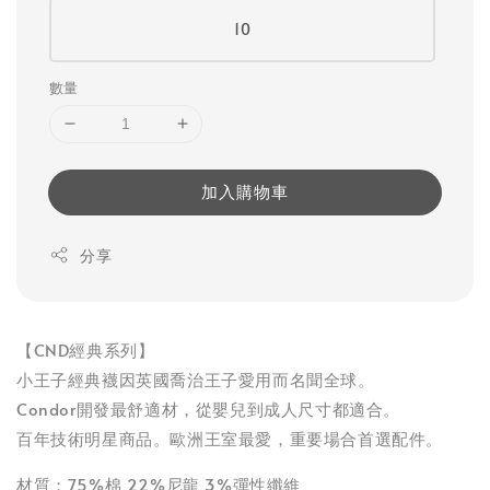
10
數量
加入購物車
分享
【CND經典系列】
小王子經典襪因英國喬治王子愛用而名聞全球。
Condor開發最舒適材，從嬰兒到成人尺寸都適合。
百年技術明星商品。歐洲王室最愛，重要場合首選配件。
材質：75%棉 22%尼龍 3%彈性纖維