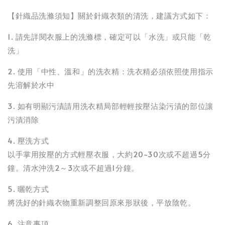
【針織品洗滌須知】關於針織衣類的清洗，建議方式如下：
1. 請先詳閱衣服上的洗滌標，確定可以「水洗」或只能「乾
洗」
2. 使用「中性、溫和」的洗衣精：洗衣精必須依照使用指示
先溶解於水中
3. 如有明顯污漬請用洗衣精局部輕輕按壓沾染污漬的部位讓
污漬消除
4. 壓洗方式
以手掌用按壓的方式輕壓衣服，大約20~30次或不超過5分
鐘。清水沖洗2～3次或不超過1分鐘。
5. 曬乾方式
將洗好的針織衣物重新調整回原來形狀後，平放陰乾。
6. 注意事項