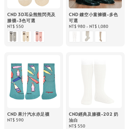
CND 3D耳朵熊熊閃亮及
CND 鏤空小童褲襪-多色
膝襪-3色可選
可選
Regular
NT$ 550
Regular
NT$ 980
-
NT$ 1,080
price
price
CND 果汁汽水赤足襪
CND經典及膝襪-202 奶
油白
Regular
NT$ 590
price
Regular
NT$ 550