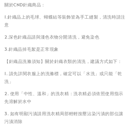
關於CND針織商品：
1.針織品上的毛球、蝴蝶結等裝飾皆為手工縫製，清洗時請注
意
2.深色針織品請與淺色衣物分開清洗，避免染色
3.針織品掉毛絮是正常現象
【針織品洗滌須知】關於針織衣類的清洗，建議方式如下：
1. 請先詳閱衣服上的洗滌標，確定可以「水洗」或只能「乾
洗」
2. 使用「中性、溫和」的洗衣精：洗衣精必須依照使用指示
先溶解於水中
3. 如有明顯污漬請用洗衣精局部輕輕按壓沾染污漬的部位讓
污漬消除