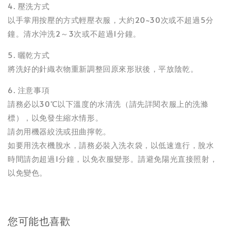
4. 壓洗方式
以手掌用按壓的方式輕壓衣服，大約20~30次或不超過5分
鐘。清水沖洗2～3次或不超過1分鐘。
5. 曬乾方式
將洗好的針織衣物重新調整回原來形狀後，平放陰乾。
6. 注意事項
請務必以30℃以下溫度的水清洗（請先詳閱衣服上的洗滌
標），以免發生縮水情形。
請勿用機器絞洗或扭曲擰乾。
如要用洗衣機脫水，請務必裝入洗衣袋，以低速進行，脫水
時間請勿超過1分鐘，以免衣服變形。請避免陽光直接照射，
以免變色。
您可能也喜歡