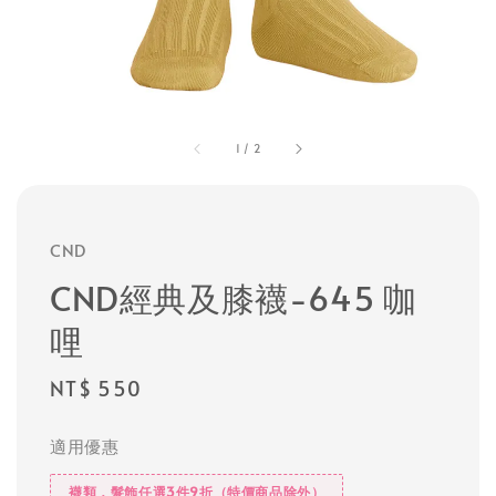
1
/
2
CND
CND經典及膝襪-645 咖
哩
Regular
NT$ 550
price
適用優惠
襪類，髮飾任選3件9折（特價商品除外）