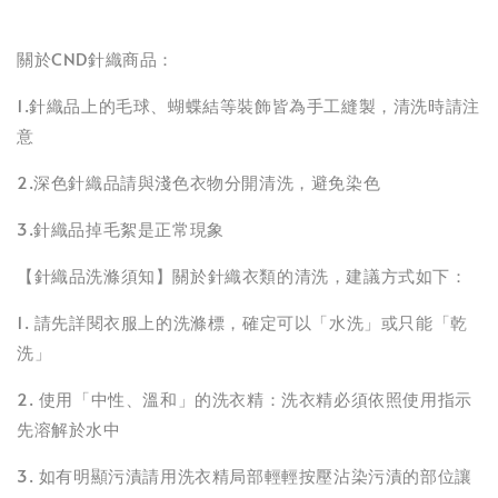
關於CND針織商品：
1.針織品上的毛球、蝴蝶結等裝飾皆為手工縫製，清洗時請注
意
2.深色針織品請與淺色衣物分開清洗，避免染色
3.針織品掉毛絮是正常現象
【針織品洗滌須知】關於針織衣類的清洗，建議方式如下：
1. 請先詳閱衣服上的洗滌標，確定可以「水洗」或只能「乾
洗」
2. 使用「中性、溫和」的洗衣精：洗衣精必須依照使用指示
先溶解於水中
3. 如有明顯污漬請用洗衣精局部輕輕按壓沾染污漬的部位讓