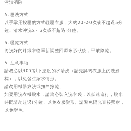
污漬消除
4. 壓洗方式
以手掌用按壓的方式輕壓衣服，大約20~30次或不超過5分
鐘。清水沖洗2～3次或不超過1分鐘。
5. 曬乾方式
將洗好的針織衣物重新調整回原來形狀後，平放陰乾。
6. 注意事項
請務必以30℃以下溫度的水清洗（請先詳閱衣服上的洗滌
標），以免發生縮水情形。
請勿用機器絞洗或扭曲擰乾。
如要用洗衣機脫水，請務必裝入洗衣袋，以低速進行，脫水
時間請勿超過1分鐘，以免衣服變形。請避免陽光直接照射，
以免變色。