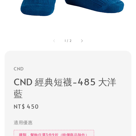
1
/
2
CND
CND 經典短襪-485 大洋
藍
Regular
NT$ 450
price
適用優惠
襪類，髮飾任選3件9折（特價商品除外）