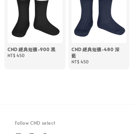
CND 經典短襪-900 黑
CND 經典短襪-480 深
藍
Regular
NT$ 450
price
Regular
NT$ 450
price
Follow CND select