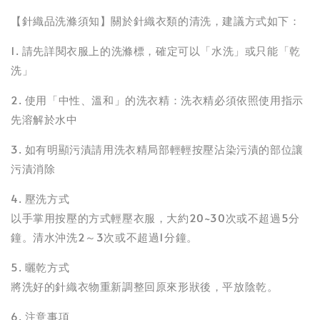
【針織品洗滌須知】關於針織衣類的清洗，建議方式如下：
1. 請先詳閱衣服上的洗滌標，確定可以「水洗」或只能「乾
洗」
2. 使用「中性、溫和」的洗衣精：洗衣精必須依照使用指示
先溶解於水中
3. 如有明顯污漬請用洗衣精局部輕輕按壓沾染污漬的部位讓
污漬消除
4. 壓洗方式
以手掌用按壓的方式輕壓衣服，大約20~30次或不超過5分
鐘。清水沖洗2～3次或不超過1分鐘。
5. 曬乾方式
將洗好的針織衣物重新調整回原來形狀後，平放陰乾。
6. 注意事項