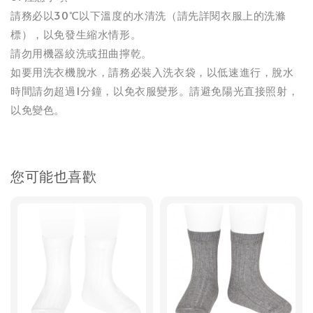
請務必以30℃以下溫度的水清洗（請先詳閱衣服上的洗滌
標），以免發生縮水情形。
請勿用機器絞洗或扭曲擰乾。
如要用洗衣機脫水，請務必裝入洗衣袋，以低速進行，脫水
時間請勿超過1分鐘，以免衣服變形。請避免陽光直接照射，
以免變色。
您可能也喜歡