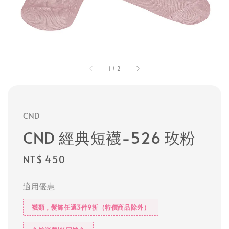
1
/
2
CND
CND 經典短襪-526 玫粉
Regular
NT$ 450
price
適用優惠
襪類，髮飾任選3件9折（特價商品除外）