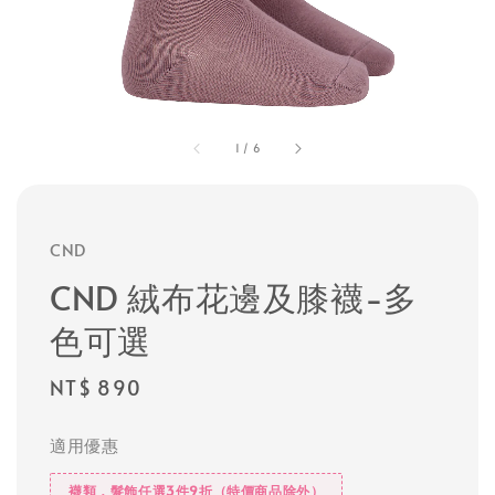
1
/
6
CND
CND 絨布花邊及膝襪-多
色可選
Regular
NT$ 890
price
適用優惠
襪類，髮飾任選3件9折（特價商品除外）