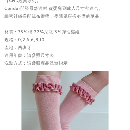
【CND經典系列】
Condor開發最舒適材 從嬰兒到成人尺寸都適合。
細密針織搭配絨布緞帶，學院風穿搭必備的單品。
材質：75%棉 22%尼龍 3%彈性纖維
規格：0,2,4,6,8,10
產地：西班牙
適用年齡：請參照尺寸表
洗滌方式：請參照商品洗滌指示