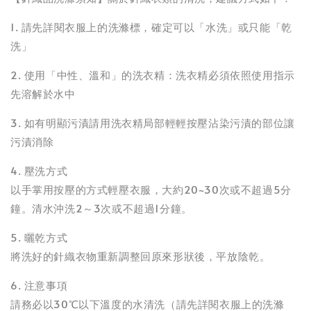
1. 請先詳閱衣服上的洗滌標，確定可以「水洗」或只能「乾
洗」
2. 使用「中性、溫和」的洗衣精：洗衣精必須依照使用指示
先溶解於水中
3. 如有明顯污漬請用洗衣精局部輕輕按壓沾染污漬的部位讓
污漬消除
4. 壓洗方式
以手掌用按壓的方式輕壓衣服，大約20~30次或不超過5分
鐘。清水沖洗2～3次或不超過1分鐘。
5. 曬乾方式
將洗好的針織衣物重新調整回原來形狀後，平放陰乾。
6. 注意事項
請務必以30℃以下溫度的水清洗（請先詳閱衣服上的洗滌