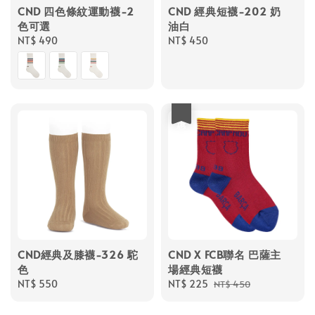
CND 四色條紋運動襪-2
CND 經典短襪-202 奶
色可選
油白
Regular
NT$ 490
Regular
NT$ 450
price
price
優惠
CND經典及膝襪-326 駝
CND X FCB聯名 巴薩主
色
場經典短襪
Regular
NT$ 550
Sale
NT$ 225
Regular
NT$ 450
price
price
price