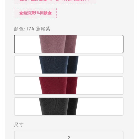
全館消費1%回饋金
顏色
: 174 鳶尾紫
尺寸
2