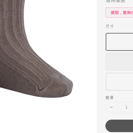
襪類，髮飾
尺寸
數量