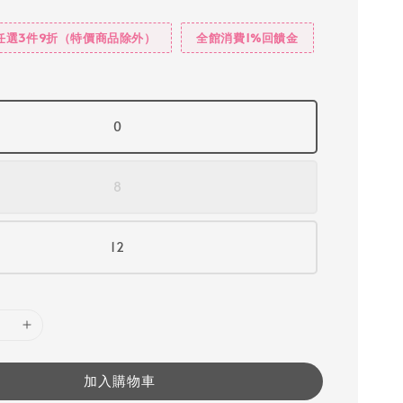
任選3件9折（特價商品除外）
全館消費1%回饋金
0
8
12
加入購物車