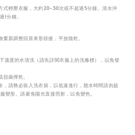
方式輕壓衣服，大約20~30次或不超過5分鐘。清水沖
過1分鐘。
物重新調整回原來形狀後，平放陰乾。
以下溫度的水清洗（請先詳閱衣服上的洗滌標），以免發
或扭曲擰乾。
水，請務必裝入洗衣袋，以低速進行，脫水時間請勿超
衣服變形。請避免陽光直接照射，以免變色。