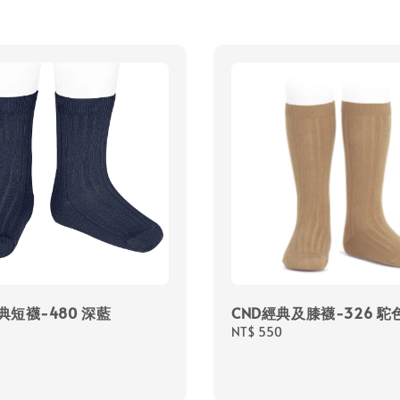
經典短襪-480 深藍
CND經典及膝襪-326 駝
Regular
NT$ 550
price