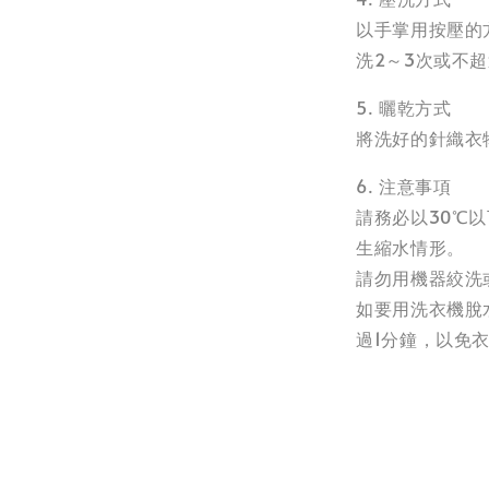
以手掌用按壓的
洗2～3次或不超
5. 曬乾方式
將洗好的針織衣
6. 注意事項
請務必以30℃
生縮水情形。
請勿用機器絞洗
如要用洗衣機脫
過1分鐘，以免