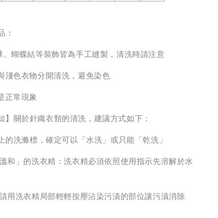
品：
毛球、蝴蝶結等裝飾皆為手工縫製，清洗時請注意
請與淺色衣物分開清洗，避免染色
絮是正常現象
知】關於針織衣類的清洗，建議方式如下：
衣服上的洗滌標，確定可以「水洗」或只能「乾洗」
性、溫和」的洗衣精：洗衣精必須依照使用指示先溶解於水
污漬請用洗衣精局部輕輕按壓沾染污漬的部位讓污漬消除