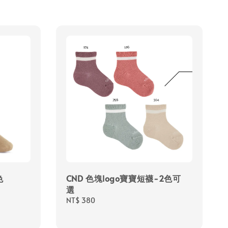
色
CND 色塊logo寶寶短襪-2色可
選
Regular
NT$ 380
price