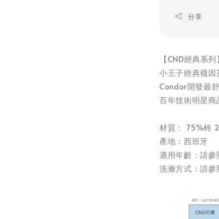
分享
【CND經典系列
小王子經典襪因
Condor開發
百年技術明星商
材質： 75%棉 
產地：西班牙
適用年齡：請參
洗滌方式：請參