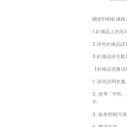
關於CND針織商
1.針織品上的
2.深色針織品
3.針織品掉毛
【針織品洗滌須
1. 請先詳閱
2. 使用「中
中
3. 如有明顯
4. 壓洗方式