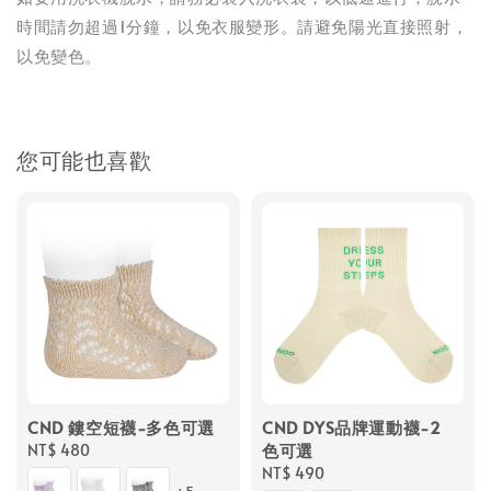
時間請勿超過1分鐘，以免衣服變形。請避免陽光直接照射，
以免變色。
您可能也喜歡
CND 鏤空短襪-多色可選
CND DYS品牌運動襪-2
色可選
Regular
NT$ 480
price
Regular
NT$ 490