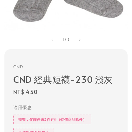
1
/
2
CND
CND 經典短襪-230 淺灰
Regular
NT$ 450
price
適用優惠
襪類，髮飾任選3件9折（特價商品除外）