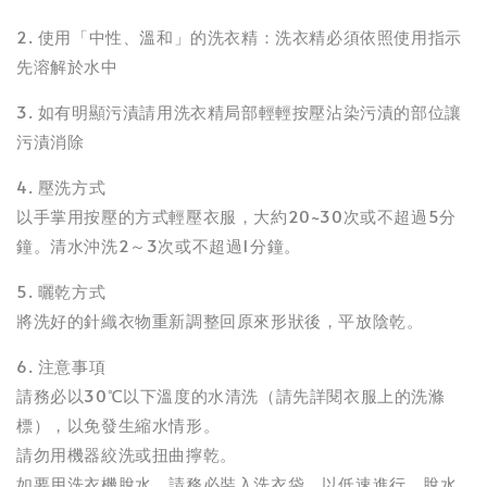
2. 使用「中性、溫和」的洗衣精：洗衣精必須依照使用指示
先溶解於水中
3. 如有明顯污漬請用洗衣精局部輕輕按壓沾染污漬的部位讓
污漬消除
4. 壓洗方式
以手掌用按壓的方式輕壓衣服，大約20~30次或不超過5分
鐘。清水沖洗2～3次或不超過1分鐘。
5. 曬乾方式
將洗好的針織衣物重新調整回原來形狀後，平放陰乾。
6. 注意事項
請務必以30℃以下溫度的水清洗（請先詳閱衣服上的洗滌
標），以免發生縮水情形。
請勿用機器絞洗或扭曲擰乾。
如要用洗衣機脫水，請務必裝入洗衣袋，以低速進行，脫水