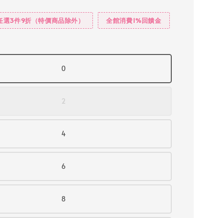
任選3件9折（特價商品除外）
全館消費1%回饋金
0
2
4
6
8