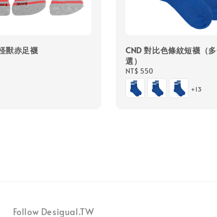
小怪獸赤足襪
CND 對比色條紋短襪（
選）
Regular
NT$ 550
price
+13
Follow Desigual.TW