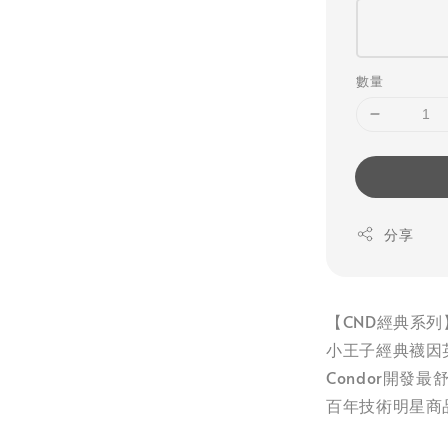
數量
分享
【CND經典系列
小王子經典襪因
Condor開發
百年技術明星商