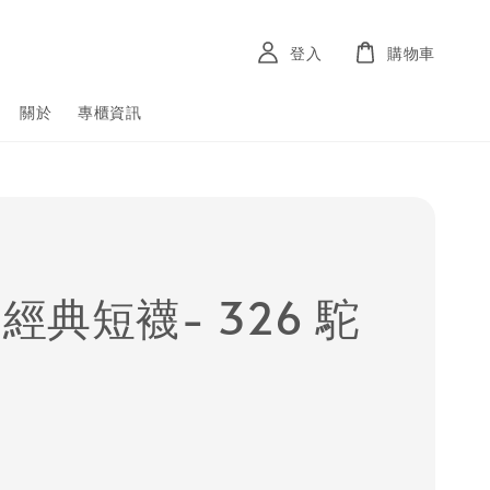
登入
購物車
關於
專櫃資訊
 經典短襪- 326 駝