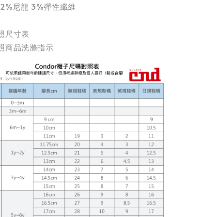
22%尼龍 3%彈性纖維
照尺寸表
照商品洗滌指示