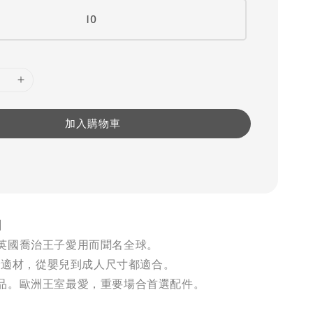
10
加入購物車
】
英國喬治王子愛用而聞名全球。
最舒適材，從嬰兒到成人尺寸都適合。
品。歐洲王室最愛，重要場合首選配件。