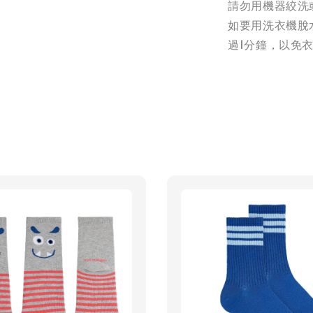
請勿用機器絞洗
如要用洗衣機脫
過1分鐘，以免