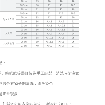
品：
毛球、蝴蝶結等裝飾皆為手工縫製，清洗時請注意
請與淺色衣物分開清洗，避免染色
絮是正常現象
知】關於針織衣類的清洗，建議方式如下：