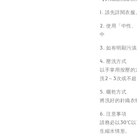
1. 請先詳閱
2. 使用「中
中
3. 如有明顯
4. 壓洗方式
以手掌用按壓的
洗2～3次或不超
5. 曬乾方式
將洗好的針織衣
6. 注意事項
請務必以30℃
生縮水情形。