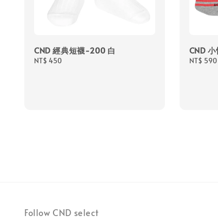
CND 經典短襪-200 白
CND 
Regular
NT$ 450
Regular
NT$ 590
price
price
Follow CND select