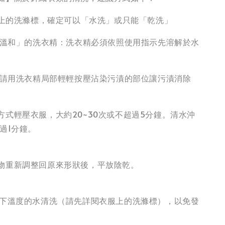
衣服上的洗滌標，確定可以「水洗」或只能「乾洗」
性、溫和」的洗衣精：洗衣精必須依照使用指示先溶解於水
污漬請用洗衣精局部輕輕按壓沾染污漬的部位讓污漬消除
方式輕壓衣服，大約20~30次或不超過5分鐘。清水沖
過1分鐘。
物重新調整回原來形狀後，平放陰乾。
以下溫度的水清洗（請先詳閱衣服上的洗滌標），以免發