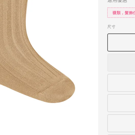
襪類，髮飾
尺寸