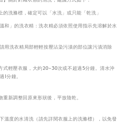
衣服上的洗滌標，確定可以「水洗」或只能「乾洗」
性、溫和」的洗衣精：洗衣精必須依照使用指示先溶解於水
污漬請用洗衣精局部輕輕按壓沾染污漬的部位讓污漬消除
方式輕壓衣服，大約20~30次或不超過5分鐘。清水沖
過1分鐘。
物重新調整回原來形狀後，平放陰乾。
以下溫度的水清洗（請先詳閱衣服上的洗滌標），以免發