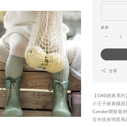
數量
分享
【CND經典系列
小王子經典襪因
Condor開發
百年技術明星商