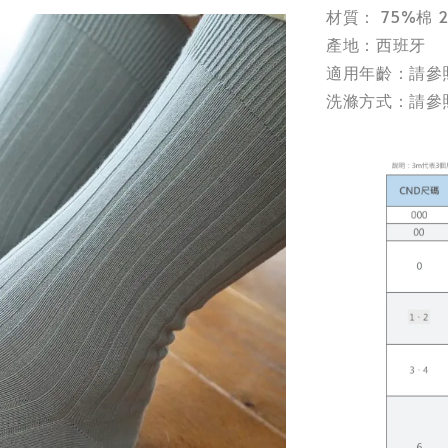
材質： 75%棉 
產地：西班牙
適用年齡：請參
洗滌方式：請參