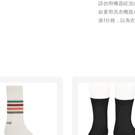
請勿用機器絞洗
如要用洗衣機脫
過1分鐘，以免