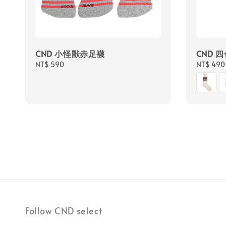
CND 小怪獸赤足襪
CND 
Regular
NT$ 590
Regular
NT$ 490
price
price
Follow CND select