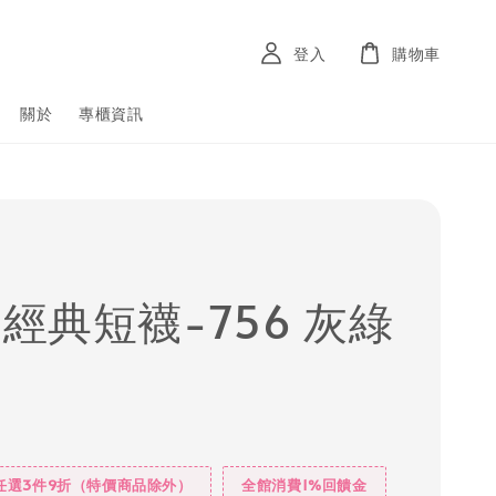
登入
購物車
關於
專櫃資訊
 經典短襪-756 灰綠
任選3件9折（特價商品除外）
全館消費1%回饋金