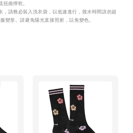
或扭曲擰乾。
水，請務必裝入洗衣袋，以低速進行，脫水時間請勿超
衣服變形。請避免陽光直接照射，以免變色。