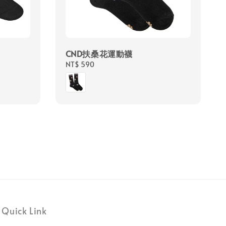
CND扶桑花運動襪
Regular
NT$ 590
price
Quick Link