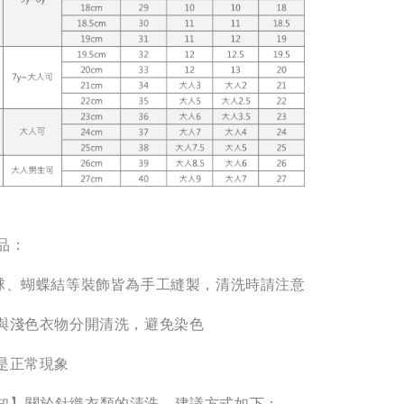
品：
毛球、蝴蝶結等裝飾皆為手工縫製，清洗時請注意
請與淺色衣物分開清洗，避免染色
絮是正常現象
知】關於針織衣類的清洗，建議方式如下：