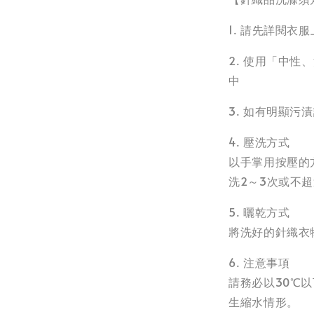
1. 請先詳閱
2. 使用「中
中
3. 如有明顯
4. 壓洗方式
以手掌用按壓的
洗2～3次或不超
5. 曬乾方式
將洗好的針織衣
6. 注意事項
請務必以30℃
生縮水情形。