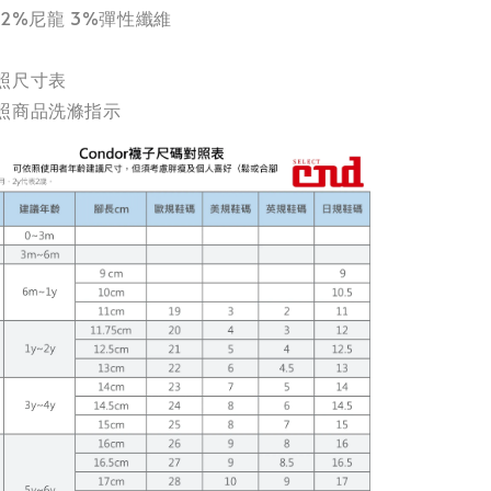
22%尼龍 3%彈性纖維
照尺寸表
照商品洗滌指示