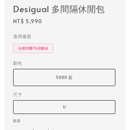
Desigual 多間隔休閒包
Regular
NT$ 5,990
price
適用優惠
全館消費1%回饋金
顏色
5000 藍
尺寸
U
數量