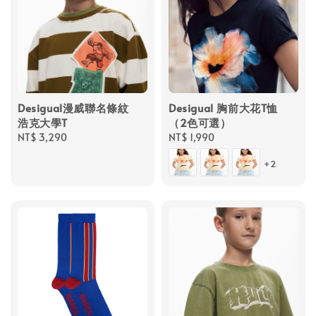
Desigual漫威聯名條紋
Desigual 胸前大花T恤
浩克大學T
（2色可選）
Regular
NT$ 3,290
Regular
NT$ 1,990
price
price
+2