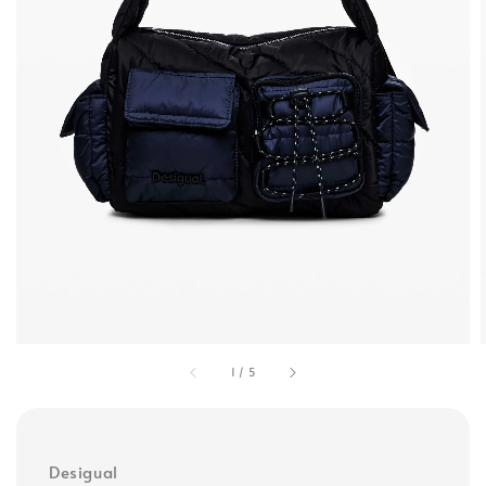
1
/
5
Desigual