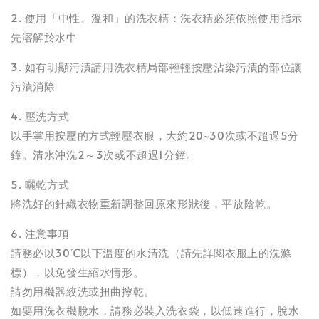
2. 使用「中性、溫和」的洗衣精：洗衣精必須依照使用指示
先溶解於水中
3. 如有明顯污漬請用洗衣精局部輕輕按壓沾染污漬的部位讓
污漬消除
4. 壓洗方式
以手掌用按壓的方式輕壓衣服，大約20~30次或不超過5分
鐘。清水沖洗2～3次或不超過1分鐘。
5. 曬乾方式
將洗好的針織衣物重新調整回原來形狀後，平放陰乾。
6. 注意事項
請務必以30℃以下溫度的水清洗（請先詳閱衣服上的洗滌
標），以免發生縮水情形。
請勿用機器絞洗或扭曲擰乾。
如要用洗衣機脫水，請務必裝入洗衣袋，以低速進行，脫水