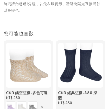
時間請勿超過1分鐘，以免衣服變形。請避免陽光直接照射，
以免變色。
您可能也喜歡
CND 鏤空短襪-多色可選
CND 經典短襪-480 深
藍
Regular
NT$ 480
price
Regular
NT$ 450
+5
price