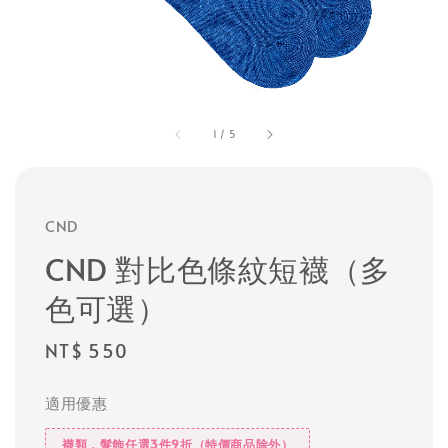
1
/
5
CND
CND 對比色條紋短襪（多
色可選）
Regular
NT$ 550
price
適用優惠
襪類，髮飾任選3件9折（特價商品除外）