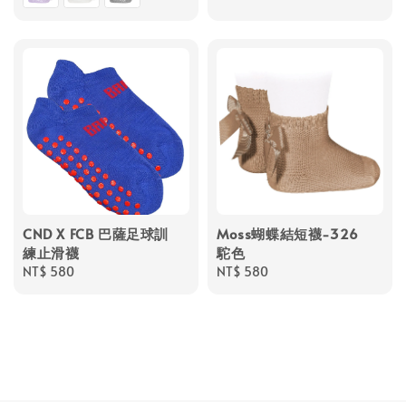
CND X FCB 巴薩足球訓
Moss蝴蝶結短襪-326
練止滑襪
駝色
Regular
NT$ 580
Regular
NT$ 580
price
price