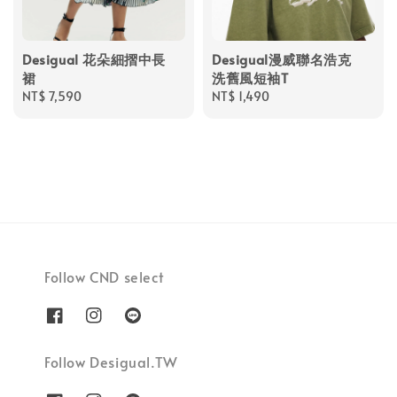
Desigual 花朵細摺中長
Desigual漫威聯名浩克
裙
洗舊風短袖T
Regular
NT$ 7,590
Regular
NT$ 1,490
price
price
Follow CND select
Follow Desigual.TW