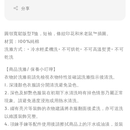
分享
圓領寬鬆版型T恤，短袖，條紋印花和米老鼠™插圖。
材質：100%純棉
洗滌方式：• 冷水輕柔機洗• 不可烘乾• 不可高溫熨燙• 不可
乾洗
【商品洗滌/ 保養小叮嚀】
衣物於洗滌前請先檢視衣物特性並確認洗滌指示後清洗。
1. 深淺顏色衣服請分開清洗避免染色。
2. 深色及鮮艷色服裝在初期下水清洗時有掉色情形乃屬正常
現象。請避免過度浸泡或用熱水清洗。
3. 綴有亮片等裝飾的衣物建議將衣服翻面後柔洗，亦可送洗
以維護裝飾完整。
4. 項鍊手鍊等配件使用後請擦拭商品上的汗水或油漬，並裝