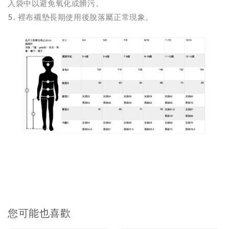
入袋中以避免氧化或髒污。
5. 裡布襯墊長期使用後脫落屬正常現象。
您可能也喜歡