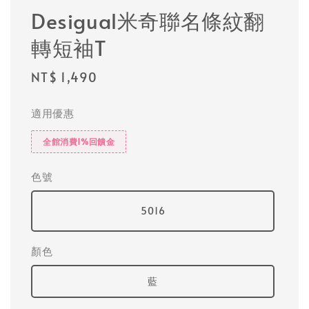
Desigual米奇聯名條紋翻
轉短袖T
Regular
NT$ 1,490
price
適用優惠
全館消費1%回饋金
色號
5016
顏色
藍