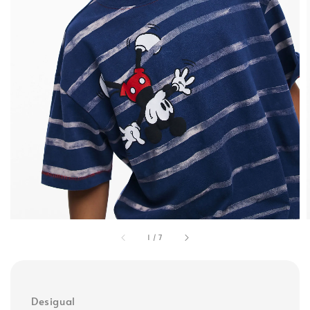
1
/
7
Desigual