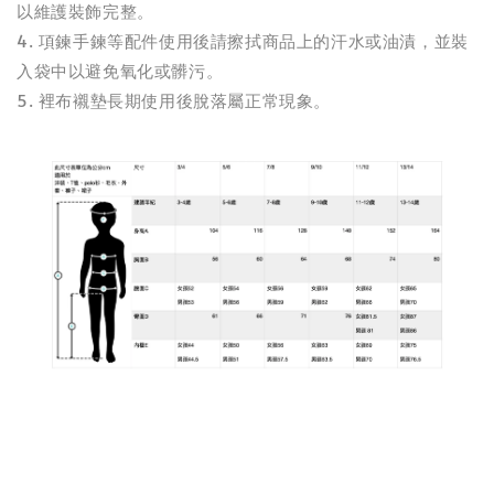
以維護裝飾完整。
4. 項鍊手鍊等配件使用後請擦拭商品上的汗水或油漬，並裝
入袋中以避免氧化或髒污。
5. 裡布襯墊長期使用後脫落屬正常現象。