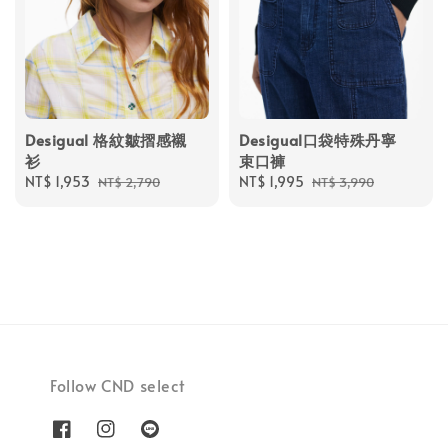
Desigual 格紋皺摺感襯
Desigual口袋特殊丹寧
衫
束口褲
Sale
NT$ 1,953
Regular
Sale
NT$ 1,995
Regular
NT$ 2,790
NT$ 3,990
price
price
price
price
Follow CND select