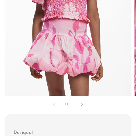
1
/
5
Desigual