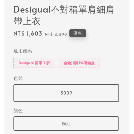
Desigual不對稱單肩細肩
帶上衣
Sale
NT$ 1,603
Regular
優惠
NT$ 2,290
price
price
適用優惠
Desigual 當季 7 折
全館消費1%回饋金
色號
3009
顏色
粉紅