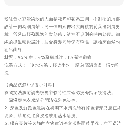
粉紅色水彩暈染般的大面積花卉印花為主調，不對稱的肩部
設計一側為細肩帶，另一側則延伸出大面積的荷葉邊斜肩剪
裁，營造出輕盈飄逸的動態感，隨性不規則的時尚態度。細
緻的抓皺鬆緊設計，貼合身形同時保有彈性，讓輪廓自然勾
勒出曲線。
材質：95% 棉，4%聚酯纖維，1%彈性纖維
洗滌方式：• 冷水洗滌，輕柔手洗 • 請勿高溫熨燙• 請勿乾
洗
【商品洗滌/ 保養小叮嚀】
衣物於洗滌前請先檢視衣物特性並確認洗滌指示後清洗。
1. 深淺顏色衣服請分開清洗避免染色。
2. 深色及鮮艷色服裝在初期下水清洗時有掉色情形乃屬正常
現象。請避免過度浸泡或用熱水清洗。
3. 綴有亮片等裝飾的衣物建議將衣服翻面後柔洗，亦可送洗