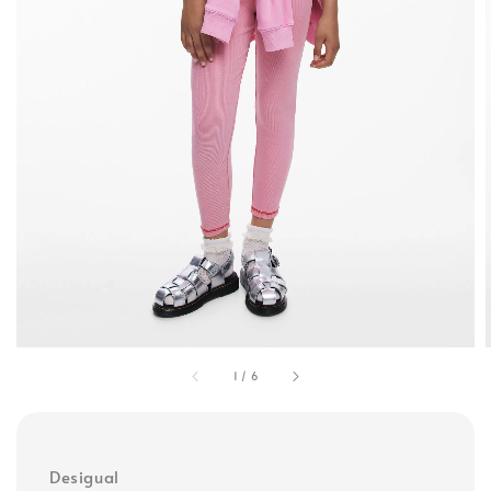
1
/
6
Desigual