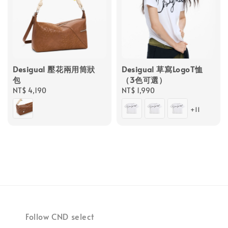
Desigual 壓花兩用筒狀
Desigual 草寫LogoT恤
包
（3色可選）
Regular
NT$ 4,190
Regular
NT$ 1,990
price
price
+11
Follow CND select