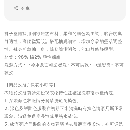
分享
褲子整體採用細緻羅紋布料，柔和的粉色為主調，貼合度與
舒適性，高腰鬆緊設計搭配抽繩細節，增加穿著的靈活調整
性。褲身剪裁偏合身，線條簡潔俐落，能自然修飾腿型。
材質：98% 棉2% 彈性纖維
洗滌方式： •冷水反面輕柔機洗• 不可烘乾• 中溫熨燙• 不可
乾洗
【商品洗滌/ 保養小叮嚀】
衣物於洗滌前請先檢視衣物特性並確認洗滌指示後清洗。
1. 深淺顏色衣服請分開清洗避免染色。
2. 深色及鮮艷色服裝在初期下水清洗時有掉色情形乃屬正常
現象。請避免過度浸泡或用熱水清洗。
3. 綴有亮片等裝飾的衣物建議將衣服翻面後柔洗，亦可送洗