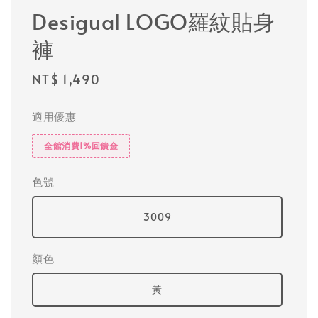
Desigual LOGO羅紋貼身
褲
Regular
NT$ 1,490
price
適用優惠
全館消費1%回饋金
色號
3009
顏色
黃