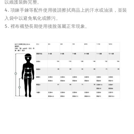
以維護裝飾完整。
4. 項鍊手鍊等配件使用後請擦拭商品上的汗水或油漬，並裝
入袋中以避免氧化或髒污。
5. 裡布襯墊長期使用後脫落屬正常現象。