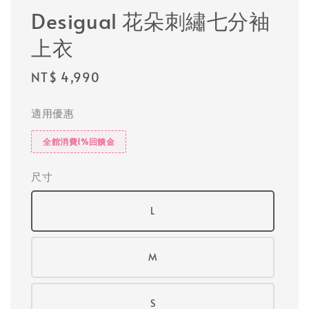
Desigual 花朵刺繡七分袖
上衣
Regular
NT$ 4,990
price
適用優惠
全館消費1%回饋金
尺寸
L
M
S