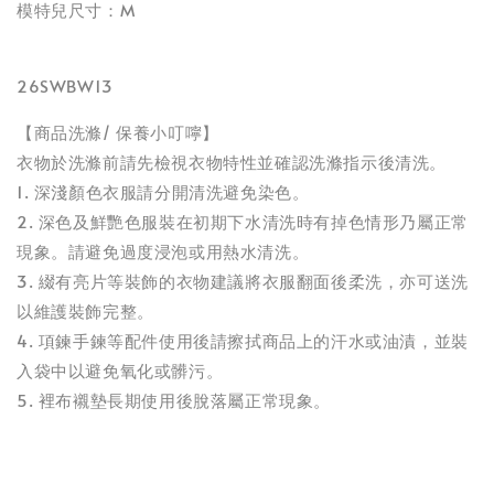
模特兒尺寸：M
26SWBW13
【商品洗滌/ 保養小叮嚀】
衣物於洗滌前請先檢視衣物特性並確認洗滌指示後清洗。
1. 深淺顏色衣服請分開清洗避免染色。
2. 深色及鮮艷色服裝在初期下水清洗時有掉色情形乃屬正常
現象。請避免過度浸泡或用熱水清洗。
3. 綴有亮片等裝飾的衣物建議將衣服翻面後柔洗，亦可送洗
以維護裝飾完整。
4. 項鍊手鍊等配件使用後請擦拭商品上的汗水或油漬，並裝
入袋中以避免氧化或髒污。
5. 裡布襯墊長期使用後脫落屬正常現象。