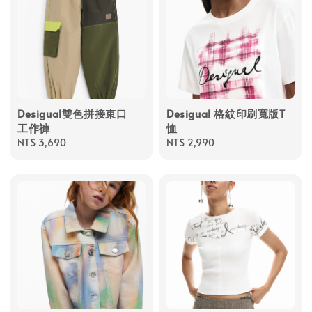
Desigual雙色拼接束口
Desigual 格紋印刷寬版T
工作褲
恤
Regular
NT$ 3,690
Regular
NT$ 2,990
price
price