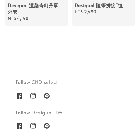
Desigual 渲染奇幻丹寧
Desigual 隨筆拼接T恤
外套
Regular
NT$ 2,490
Regular
NT$ 4,190
price
price
Follow CND select
Follow Desigual.TW