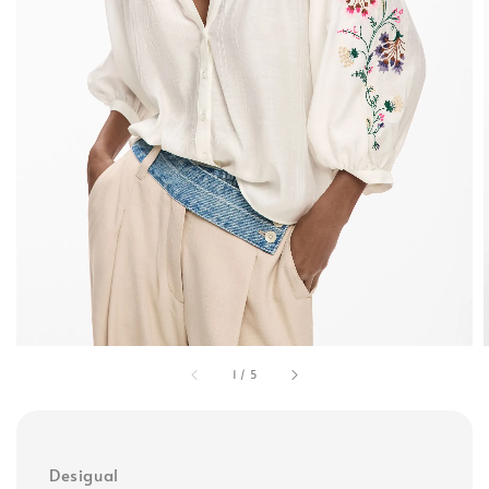
1
/
5
Desigual