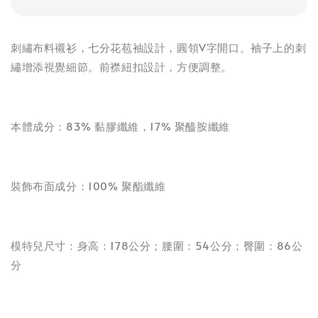
刺繡布料襯衫，七分花苞袖設計，圓領V字開口。袖子上的刺
繡增添視覺細節。前襟紐扣設計，方便調整。
本體成分：83% 黏膠纖維，17% 聚醯胺纖維
裝飾布面成分：100% 聚酯纖維
模特兒尺寸：身高：178公分；腰圍：54公分；臀圍：86公
分