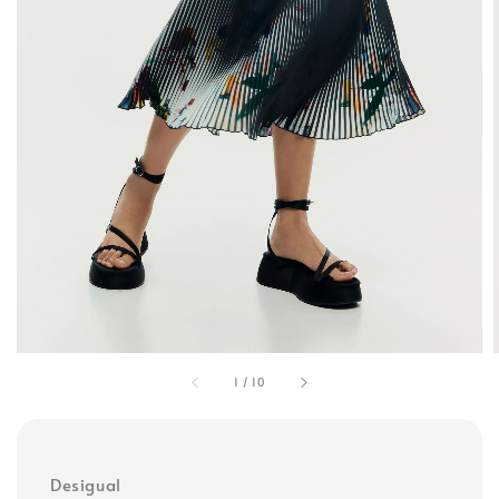
1
/
10
Desigual