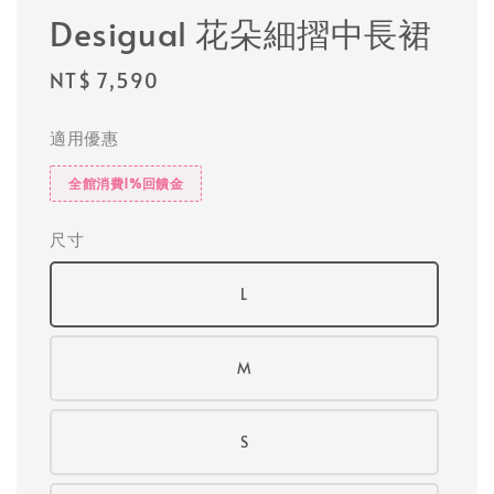
Desigual 花朵細摺中長裙
Regular
NT$ 7,590
price
適用優惠
全館消費1%回饋金
尺寸
L
M
S