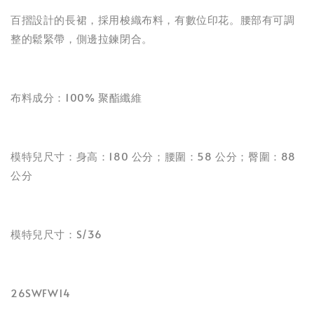
百摺設計的長裙，採用梭織布料，有數位印花。腰部有可調
整的鬆緊帶，側邊拉鍊閉合。
布料成分：100% 聚酯纖維
模特兒尺寸：身高：180 公分；腰圍：58 公分；臀圍：88
公分
模特兒尺寸：S/36
26SWFW14