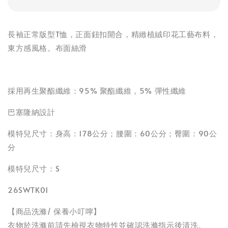
長袖正常版型T恤，正面鈕扣開合，精緻植絨印花工藝布料，
東方感風格。布面絲滑
採用再生聚酯纖維：95% 聚酯纖維，5% 彈性纖維
巴塞隆納設計
模特兒尺寸：身高：178公分；腰圍：60公分；臀圍：90公
分
模特兒尺寸：S
26SWTK01
【商品洗滌/ 保養小叮嚀】
衣物於洗滌前請先檢視衣物特性並確認洗滌指示後清洗。