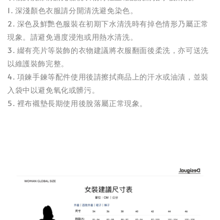
1. 深淺顏色衣服請分開清洗避免染色。
2. 深色及鮮艷色服裝在初期下水清洗時有掉色情形乃屬正常
現象。請避免過度浸泡或用熱水清洗。
3. 綴有亮片等裝飾的衣物建議將衣服翻面後柔洗，亦可送洗
以維護裝飾完整。
4. 項鍊手鍊等配件使用後請擦拭商品上的汗水或油漬，並裝
入袋中以避免氧化或髒污。
5. 裡布襯墊長期使用後脫落屬正常現象。