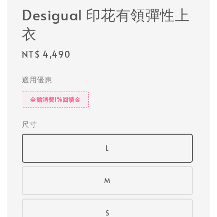
Desigual 印花有領彈性上
衣
Regular
NT$ 4,490
price
適用優惠
全館消費1%回饋金
尺寸
L
M
S