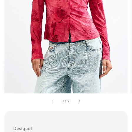
1
/
9
Desigual