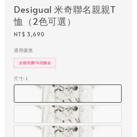
Desigual 米奇聯名親親T
恤（2色可選）
Regular
NT$ 3,690
price
適用優惠
全館消費1%回饋金
尺寸
: L