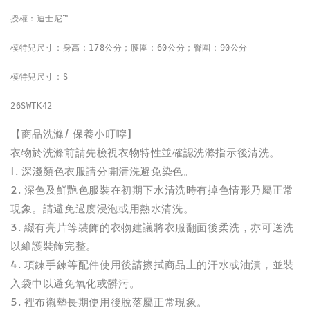
授權：迪士尼™

模特兒尺寸：身高：178公分；腰圍：60公分；臀圍：90公分

模特兒尺寸：S

26SWTK42
【商品洗滌/ 保養小叮嚀】
衣物於洗滌前請先檢視衣物特性並確認洗滌指示後清洗。
1. 深淺顏色衣服請分開清洗避免染色。
2. 深色及鮮艷色服裝在初期下水清洗時有掉色情形乃屬正常
現象。請避免過度浸泡或用熱水清洗。
3. 綴有亮片等裝飾的衣物建議將衣服翻面後柔洗，亦可送洗
以維護裝飾完整。
4. 項鍊手鍊等配件使用後請擦拭商品上的汗水或油漬，並裝
入袋中以避免氧化或髒污。
5. 裡布襯墊長期使用後脫落屬正常現象。