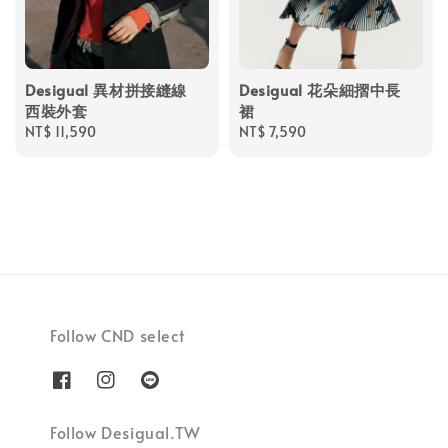
Desigual 異材拼接縫線
Desigual 花朵細摺中長
西裝外套
裙
Regular
NT$ 11,590
Regular
NT$ 7,590
price
price
Follow CND select
Follow Desigual.TW