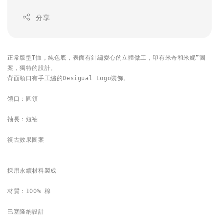
分享
正常版型T恤，純色底，表面有針繡愛心的立體做工，印有米奇和米妮™圖
案，獨特的設計。

背面領口有手工繡的Desigual Logo裝飾。

領口：圓領

袖長：短袖

復古效果圖案

採用永續材料製成

材質：100% 棉

巴塞隆納設計
