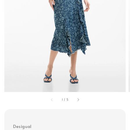
1
/
5
Desigual