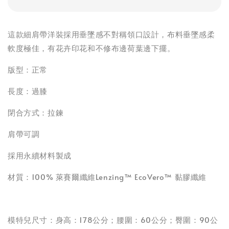
這款細肩帶洋裝採用垂墜感不對稱領口設計，布料垂墜感柔
軟度極佳，有花卉印花和不修布邊荷葉邊下擺。
版型：正常
長度：過膝
閉合方式：拉鍊
肩帶可調
採用永續材料製成
材質：100% 萊賽爾纖維Lenzing™ EcoVero™ 黏膠纖維
模特兒尺寸：身高：178公分；腰圍：60公分；臀圍：90公