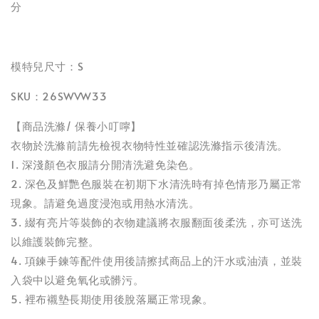
分
模特兒尺寸：S
SKU：26SWVW33
【商品洗滌/ 保養小叮嚀】
衣物於洗滌前請先檢視衣物特性並確認洗滌指示後清洗。
1. 深淺顏色衣服請分開清洗避免染色。
2. 深色及鮮艷色服裝在初期下水清洗時有掉色情形乃屬正常
現象。請避免過度浸泡或用熱水清洗。
3. 綴有亮片等裝飾的衣物建議將衣服翻面後柔洗，亦可送洗
以維護裝飾完整。
4. 項鍊手鍊等配件使用後請擦拭商品上的汗水或油漬，並裝
入袋中以避免氧化或髒污。
5. 裡布襯墊長期使用後脫落屬正常現象。