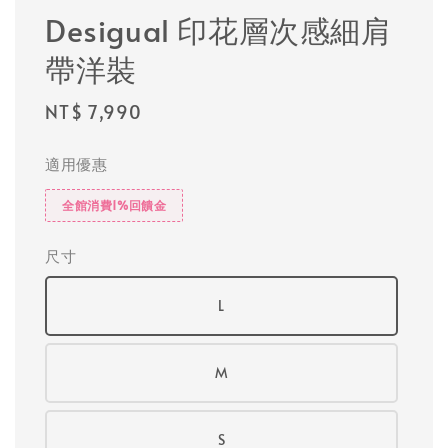
Desigual 印花層次感細肩
帶洋裝
Regular
NT$ 7,990
price
適用優惠
全館消費1%回饋金
尺寸
L
M
S