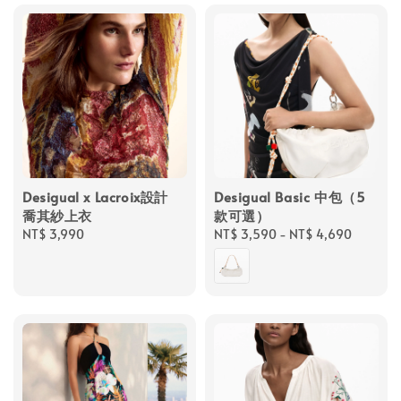
Desigual x Lacroix設計
Desigual Basic 中包（5
喬其紗上衣
款可選）
Regular
NT$ 3,990
Regular
NT$ 3,590
-
NT$ 4,690
price
price