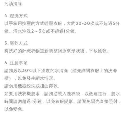
污漬消除
4. 壓洗方式
以手掌用按壓的方式輕壓衣服，大約20~30次或不超過5分
鐘。清水沖洗2～3次或不超過1分鐘。
5. 曬乾方式
將洗好的針織衣物重新調整回原來形狀後，平放陰乾。
6. 注意事項
請務必以30℃以下溫度的水清洗（請先詳閱衣服上的洗滌
標），以免發生縮水情形。
請勿用機器絞洗或扭曲擰乾。
如要用洗衣機脫水，請務必裝入洗衣袋，以低速進行，脫水
時間請勿超過1分鐘，以免衣服變形。請避免陽光直接照射，
以免變色。