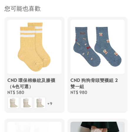
您可能也喜歡
CND 環保棉條紋及膝襪
CND 狗狗骨頭雙襪組 2
（4色可選）
雙一組
Regular
NT$ 580
Regular
NT$ 980
price
price
+9