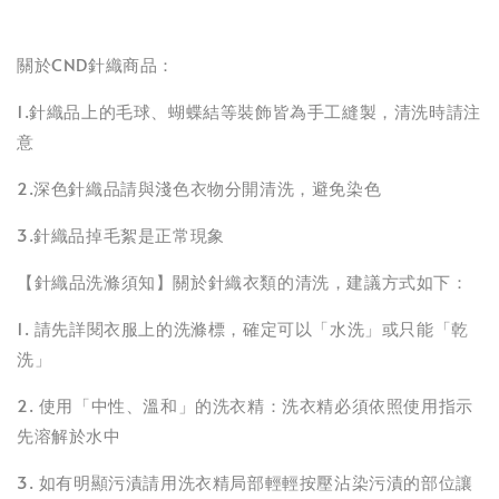
關於CND針織商品：
1.針織品上的毛球、蝴蝶結等裝飾皆為手工縫製，清洗時請注
意
2.深色針織品請與淺色衣物分開清洗，避免染色
3.針織品掉毛絮是正常現象
【針織品洗滌須知】關於針織衣類的清洗，建議方式如下：
1. 請先詳閱衣服上的洗滌標，確定可以「水洗」或只能「乾
洗」
2. 使用「中性、溫和」的洗衣精：洗衣精必須依照使用指示
先溶解於水中
3. 如有明顯污漬請用洗衣精局部輕輕按壓沾染污漬的部位讓