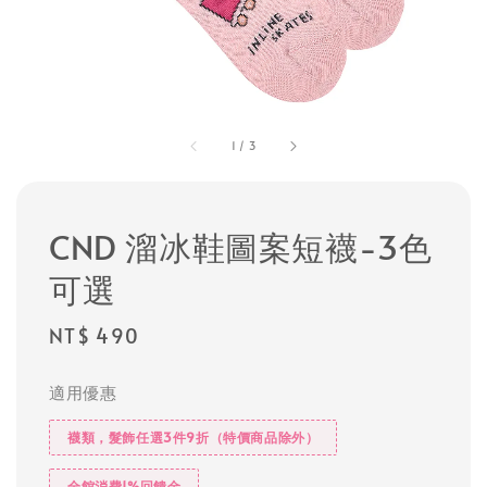
1
/
3
CND 溜冰鞋圖案短襪-3色
可選
Regular
NT$ 490
price
適用優惠
襪類，髮飾任選3件9折（特價商品除外）
全館消費1%回饋金