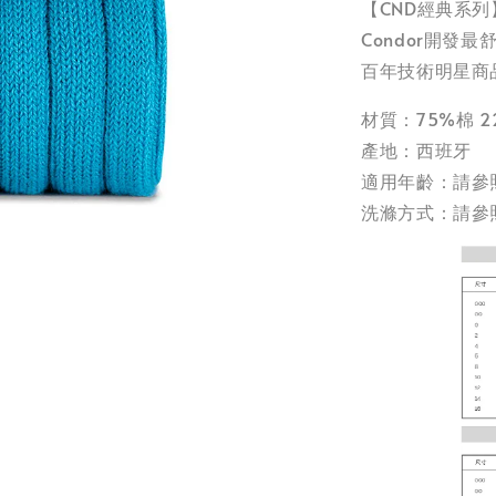
【CND經典系列
Condor開發
百年技術明星商
材質：75%棉 
產地：西班牙
適用年齡：請參
洗滌方式：請參