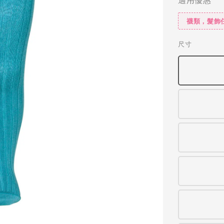
襪類，髮飾
尺寸