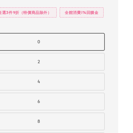
任選3件9折（特價商品除外）
全館消費1%回饋金
0
2
4
6
8