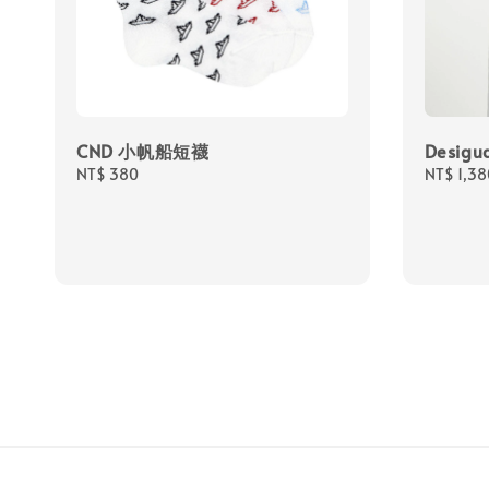
CND 小帆船短襪
Desig
Regular
NT$ 380
Regular
NT$ 1,38
price
price