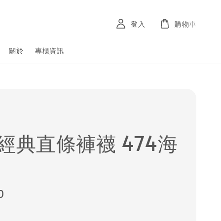
登入
購物車
關於
專櫃資訊
D經典直條褲襪 474海
0