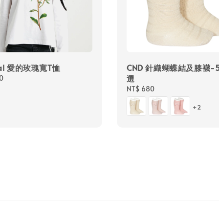
ual 愛的玫瑰寬T恤
CND 針織蝴蝶結及膝襪-
選
0
Regular
NT$ 680
price
+2