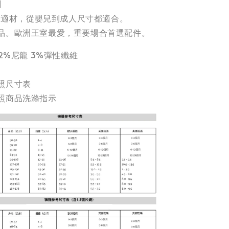
】
最舒適材，從嬰兒到成人尺寸都適合。
品。歐洲王室最愛，重要場合首選配件。
22%尼龍 3%彈性纖維
照尺寸表
照商品洗滌指示