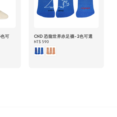
5色可
CND 恐龍世界赤足襪-2色可選
Regular
NT$ 590
price