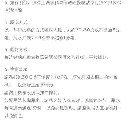
3. 如有明顯污漬請用洗衣精局部輕輕按壓沾染污漬的部位讓
污漬消除
4. 壓洗方式
以手掌用按壓的方式輕壓衣服，大約20~30次或不超過5分
鐘。清水沖洗2～3次或不超過1分鐘。
5. 曬乾方式
將洗好的針織衣物重新調整回原來形狀後，平放陰乾。
6. 注意事項
請務必以30℃以下溫度的水清洗（請先詳閱衣服上的洗滌
標），以免發生縮水情形。
請勿用機器絞洗或扭曲擰乾。
如要用洗衣機脫水，請務必裝入洗衣袋，以低速進行，脫水
時間請勿超過1分鐘，以免衣服變形。請避免陽光直接照射，
以免變色。