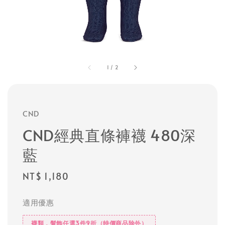
1
/
2
CND
CND經典直條褲襪 480深
藍
Regular
NT$ 1,180
price
適用優惠
襪類，髮飾任選3件9折（特價商品除外）