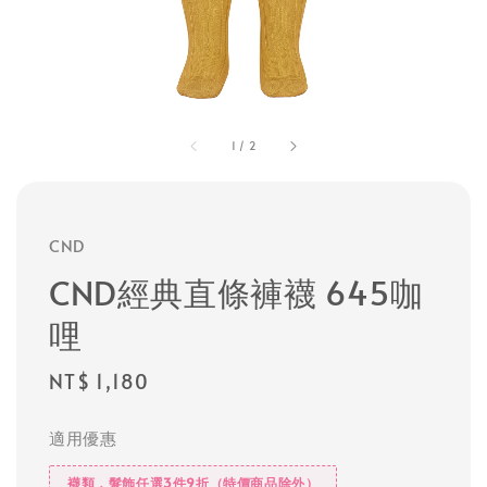
1
/
2
CND
CND經典直條褲襪 645咖
哩
Regular
NT$ 1,180
price
適用優惠
襪類，髮飾任選3件9折（特價商品除外）