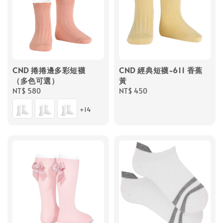
CND 捲捲邊多彩短襪
CND 經典短襪-611 香蕉
（多色可選）
黃
Regular
NT$ 580
Regular
NT$ 450
price
price
+14