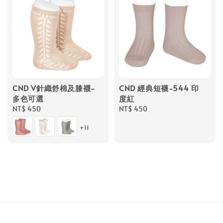
CND V針織舒棉及膝襪-
CND 經典短襪-544 印
多色可選
度紅
Regular
NT$ 450
Regular
NT$ 450
price
price
+11