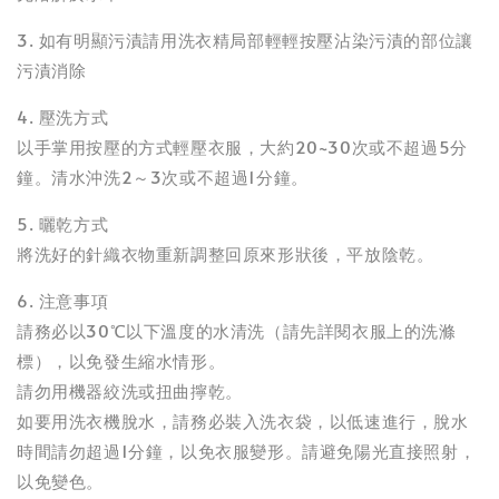
3. 如有明顯污漬請用洗衣精局部輕輕按壓沾染污漬的部位讓
污漬消除
4. 壓洗方式
以手掌用按壓的方式輕壓衣服，大約20~30次或不超過5分
鐘。清水沖洗2～3次或不超過1分鐘。
5. 曬乾方式
將洗好的針織衣物重新調整回原來形狀後，平放陰乾。
6. 注意事項
請務必以30℃以下溫度的水清洗（請先詳閱衣服上的洗滌
標），以免發生縮水情形。
請勿用機器絞洗或扭曲擰乾。
如要用洗衣機脫水，請務必裝入洗衣袋，以低速進行，脫水
時間請勿超過1分鐘，以免衣服變形。請避免陽光直接照射，
以免變色。