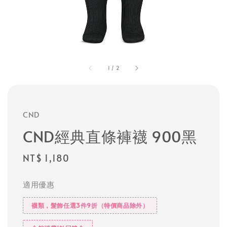
1
/
2
CND
CND經典直條褲襪 900黑
Regular
NT$ 1,180
price
適用優惠
襪類，髮飾任選3件9折（特價商品除外）