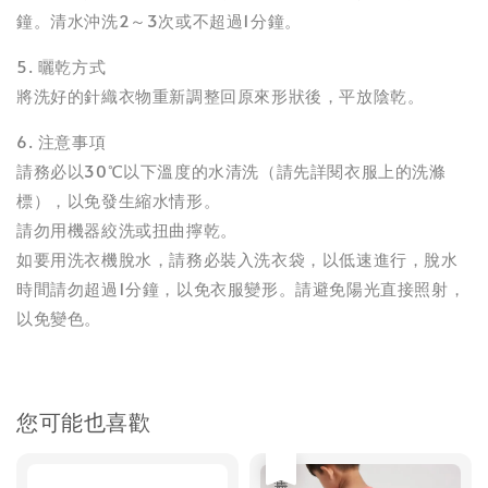
鐘。清水沖洗2～3次或不超過1分鐘。
5. 曬乾方式
將洗好的針織衣物重新調整回原來形狀後，平放陰乾。
6. 注意事項
請務必以30℃以下溫度的水清洗（請先詳閱衣服上的洗滌
標），以免發生縮水情形。
請勿用機器絞洗或扭曲擰乾。
如要用洗衣機脫水，請務必裝入洗衣袋，以低速進行，脫水
時間請勿超過1分鐘，以免衣服變形。請避免陽光直接照射，
以免變色。
您可能也喜歡
售完