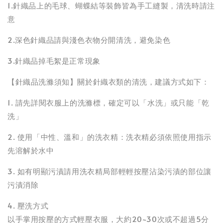
1.針織品上的毛球、蝴蝶結等裝飾皆為手工縫製，清洗時請注
意
2.深色針織品請與淺色衣物分開清洗，避免染色
3.針織品掉毛絮是正常現象
【針織品洗滌須知】關於針織衣類的清洗，建議方式如下：
1. 請先詳閱衣服上的洗滌標，確定可以「水洗」或只能「乾
洗」
2. 使用「中性、溫和」的洗衣精：洗衣精必須依照使用指示
先溶解於水中
3. 如有明顯污漬請用洗衣精局部輕輕按壓沾染污漬的部位讓
污漬消除
4. 壓洗方式
以手掌用按壓的方式輕壓衣服，大約20~30次或不超過5分