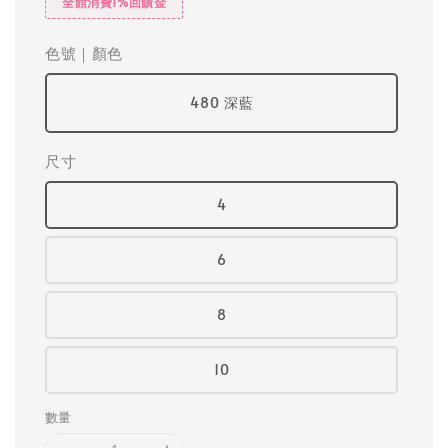
全館消費1%回饋金
色號｜顏色
480 深藍
尺寸
4
6
8
10
數量