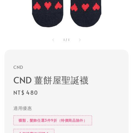
1
/
1
CND
CND 薑餅屋聖誕襪
Regular
NT$ 480
price
適用優惠
襪類，髮飾任選3件9折（特價商品除外）