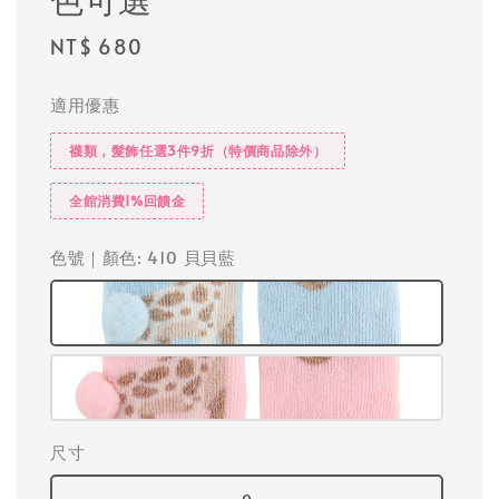
Regular
NT$ 680
price
適用優惠
襪類，髮飾任選3件9折（特價商品除外）
全館消費1%回饋金
色號｜顏色
: 410 貝貝藍
尺寸