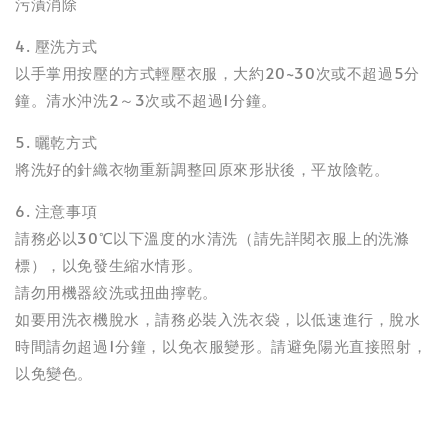
污漬消除
4. 壓洗方式
以手掌用按壓的方式輕壓衣服，大約20~30次或不超過5分
鐘。清水沖洗2～3次或不超過1分鐘。
5. 曬乾方式
將洗好的針織衣物重新調整回原來形狀後，平放陰乾。
6. 注意事項
請務必以30℃以下溫度的水清洗（請先詳閱衣服上的洗滌
標），以免發生縮水情形。
請勿用機器絞洗或扭曲擰乾。
如要用洗衣機脫水，請務必裝入洗衣袋，以低速進行，脫水
時間請勿超過1分鐘，以免衣服變形。請避免陽光直接照射，
以免變色。