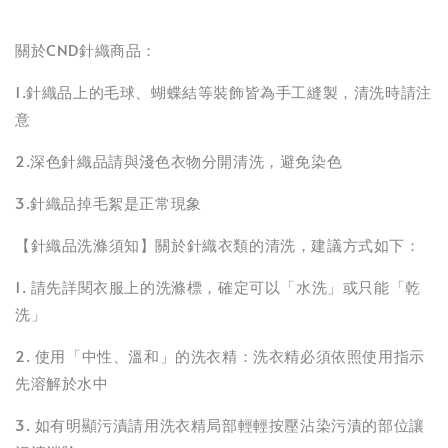
關於CND針織商品：
1.針織品上的毛球、蝴蝶結等裝飾皆為手工縫製，清洗時請注
意
2.深色針織品請與淺色衣物分開清洗，避免染色
3.針織品掉毛絮是正常現象
【針織品洗滌須知】關於針織衣類的清洗，建議方式如下：
1. 請先詳閱衣服上的洗滌標，確定可以「水洗」或只能「乾
洗」
2. 使用「中性、溫和」的洗衣精：洗衣精必須依照使用指示
先溶解於水中
3. 如有明顯污漬請用洗衣精局部輕輕按壓沾染污漬的部位讓