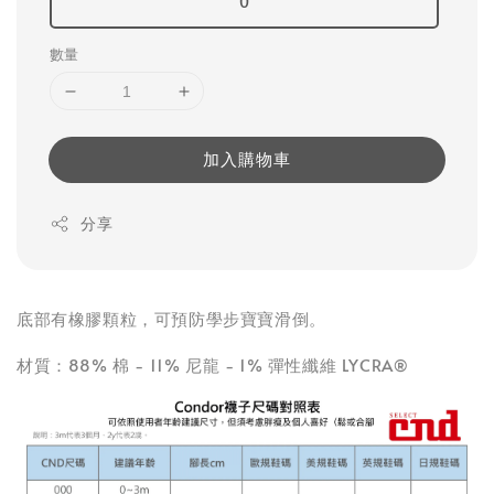
0
數量
加入購物車
分享
底部有橡膠顆粒，可預防學步寶寶滑倒。
材質：88% 棉 - 11% 尼龍 - 1% 彈性纖維 LYCRA®