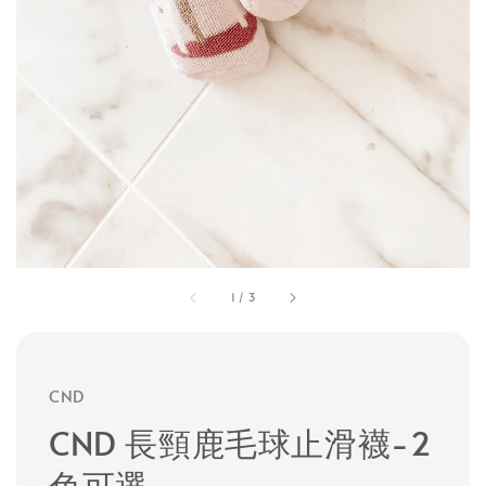
1
/
3
CND
CND 長頸鹿毛球止滑襪-2
色可選