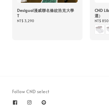
Desigual漫威聯名條紋浩克大學
CND L
T
選）
Regular
NT$ 3,290
Regular
NT$ 850
price
price
Follow CND select