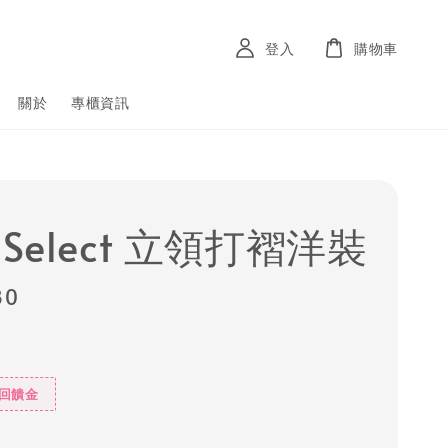
登入
購物車
關於
專櫃資訊
 Select 立領打褶洋裝
80
%回饋金