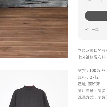
分享
立領及胸口的設
七分袖軟質布料
材質：100% 
規格：2~12
產地: 西班牙
適用年齡：請參
洗滌方式：請參