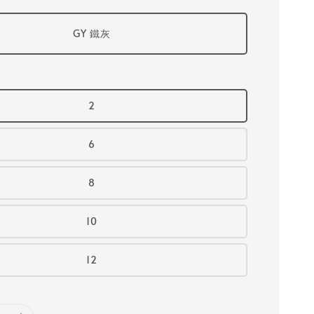
GY 鐵灰
2
6
8
10
12