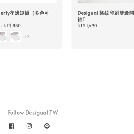
iberty花邊短襪（多色可
Desigual 格紋印刷雙邊
袖T
-
NT$ 880
Regular
NT$ 1,490
price
+17
Follow Desigual.TW