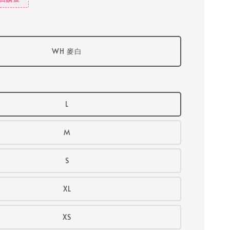
WH 麥白
L
M
S
XL
XS