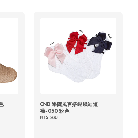
駝色
CND 學院風百搭蝴蝶結短
襪-050 粉色
Regular
NT$ 580
price