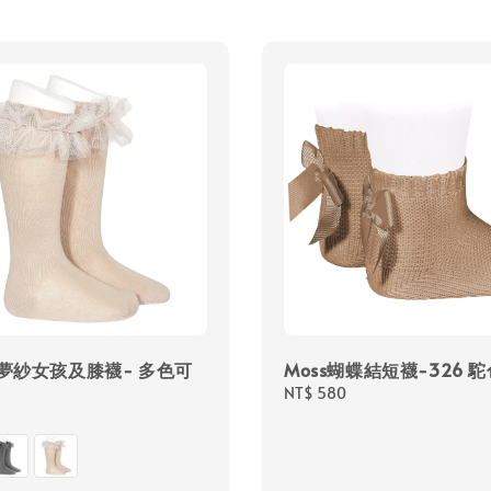
夢夢紗女孩及膝襪- 多色可
Moss蝴蝶結短襪-326 
Regular
NT$ 580
price