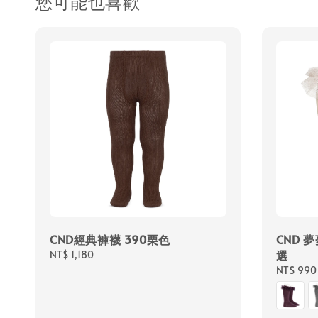
您可能也喜歡
CND經典褲襪 390栗色
CND 
選
Regular
NT$ 1,180
price
Regular
NT$ 990
price