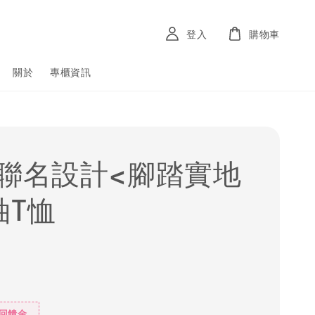
登入
購物車
關於
專櫃資訊
D聯名設計<腳踏實地
袖T恤
%回饋金