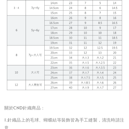
關於CND針織商品：
1.針織品上的毛球、蝴蝶結等裝飾皆為手工縫製，清洗時請注
意