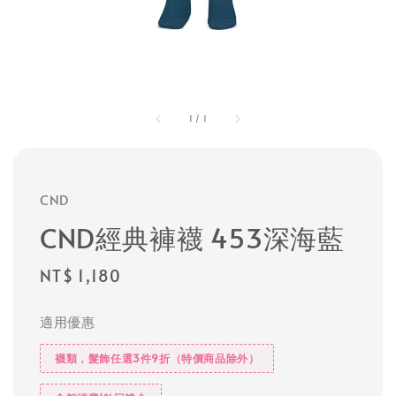
1
/
1
CND
CND經典褲襪 453深海藍
Regular
NT$ 1,180
price
適用優惠
襪類，髮飾任選3件9折（特價商品除外）