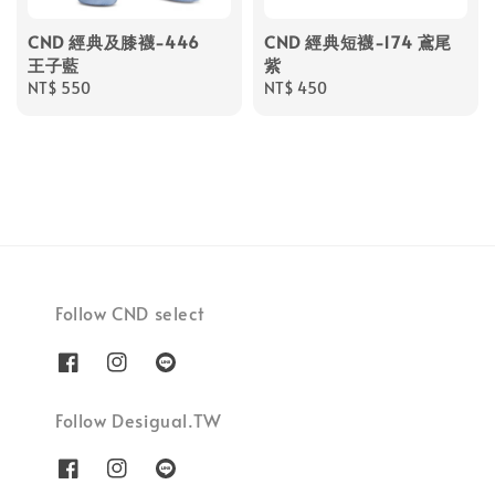
CND 經典及膝襪-446
CND 經典短襪-174 鳶尾
王子藍
紫
Regular
NT$ 550
Regular
NT$ 450
price
price
Follow CND select
Follow Desigual.TW