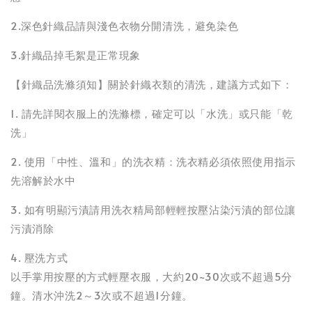
2.深色針織品請與淺色衣物分開清洗，避免染色
3.針織品掉毛絮是正常現象
【針織品洗滌須知】關於針織衣類的清洗，建議方式如下：
1. 請先詳閱衣服上的洗滌標，確定可以「水洗」或只能「乾
洗」
2. 使用「中性、溫和」的洗衣精：洗衣精必須依照使用指示
先溶解於水中
3. 如有明顯污漬請用洗衣精局部輕輕按壓沾染污漬的部位讓
污漬消除
4. 壓洗方式
以手掌用按壓的方式輕壓衣服，大約20~30次或不超過5分
鐘。清水沖洗2～3次或不超過1分鐘。