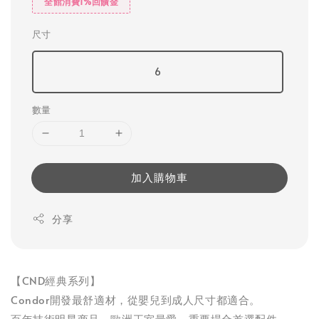
全館消費1%回饋金
尺寸
6
數量
加入購物車
分享
【CND經典系列】
Condor開發最舒適材，從嬰兒到成人尺寸都適合。
百年技術明星商品。歐洲王室最愛，重要場合首選配件。