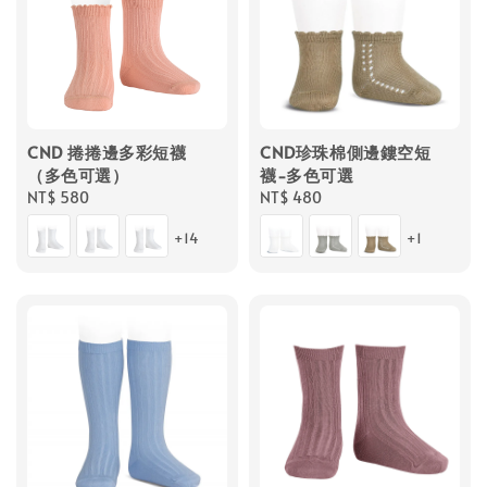
CND 捲捲邊多彩短襪
CND珍珠棉側邊鏤空短
（多色可選）
襪-多色可選
Regular
NT$ 580
Regular
NT$ 480
price
price
+14
+1