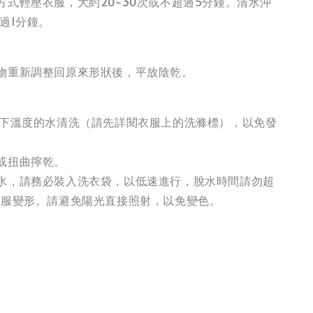
方式輕壓衣服，大約20~30次或不超過5分鐘。清水沖
過1分鐘。
物重新調整回原來形狀後，平放陰乾。
以下溫度的水清洗（請先詳閱衣服上的洗滌標），以免發
或扭曲擰乾。
水，請務必裝入洗衣袋，以低速進行，脫水時間請勿超
衣服變形。請避免陽光直接照射，以免變色。