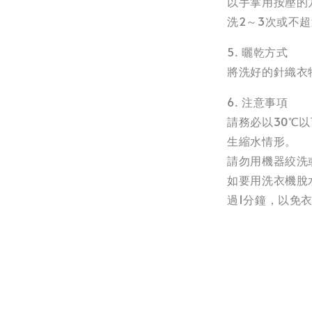
以手掌用按壓的
洗2～3次或不超
5. 曬乾方式
將洗好的針織衣
6. 注意事項
請務必以30℃
生縮水情形。
請勿用機器絞洗
如要用洗衣機脫
過1分鐘，以免