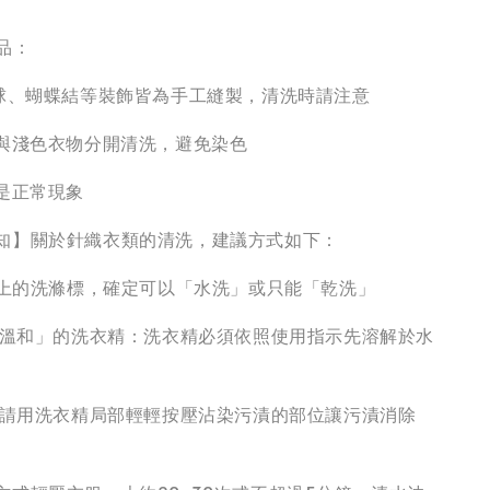
品：
毛球、蝴蝶結等裝飾皆為手工縫製，清洗時請注意
請與淺色衣物分開清洗，避免染色
絮是正常現象
知】關於針織衣類的清洗，建議方式如下：
衣服上的洗滌標，確定可以「水洗」或只能「乾洗」
性、溫和」的洗衣精：洗衣精必須依照使用指示先溶解於水
污漬請用洗衣精局部輕輕按壓沾染污漬的部位讓污漬消除