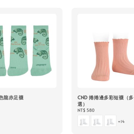
變色龍赤足襪
CND 捲捲邊多彩短襪（
選）
Regular
NT$ 580
price
+14