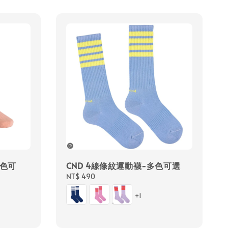
多色可
CND 4線條紋運動襪-多色可選
Regular
NT$ 490
price
+1