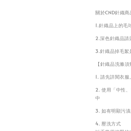
關於CND針織商
1.針織品上的
2.深色針織品
3.針織品掉毛
【針織品洗滌須
1. 請先詳閱
2. 使用「中
中
3. 如有明顯
4. 壓洗方式