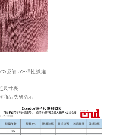
22%尼龍 3%彈性纖維
照尺寸表
照商品洗滌指示