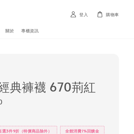
登入
購物車
關於
專櫃資訊
D經典褲襪 670荊紅
0
任選3件9折（特價商品除外）
全館消費1%回饋金