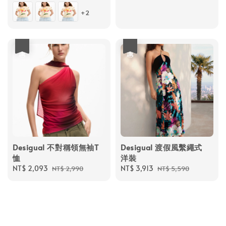
price
price
price
price
+2
優惠
優惠
Desigual 不對稱領無袖T
Desigual 渡假風繫繩式
恤
洋裝
Sale
NT$ 2,093
Regular
Sale
NT$ 3,913
Regular
NT$ 2,990
NT$ 5,590
price
price
price
price