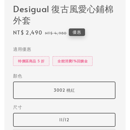
Desigual 復古風愛心鋪棉
外套
Sale
NT$ 2,490
Regular
優惠
NT$ 4,980
price
price
適用優惠
特價區商品 5 折
全館消費1%回饋金
顏色
3002 桃紅
尺寸
11/12