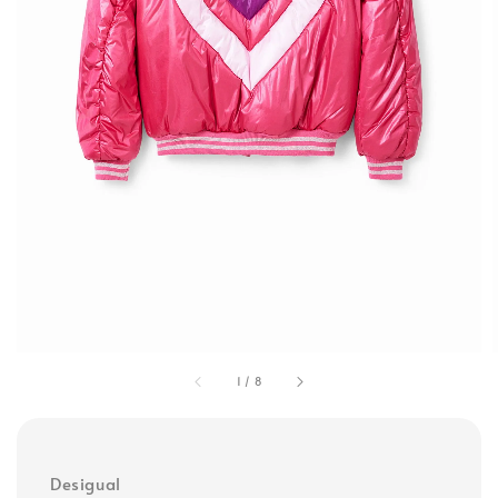
1
/
8
Desigual