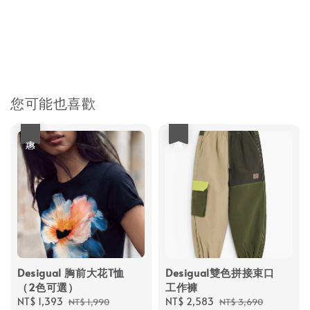
您可能也喜歡
優惠
優惠
Desigual 胸前大花T恤
Desigual雙色拼接束口
（2色可選）
工作褲
Sale
NT$ 1,393
Regular
Sale
NT$ 2,583
Regular
NT$ 1,990
NT$ 3,690