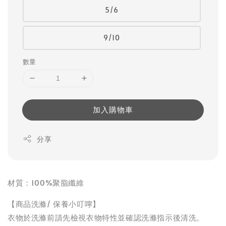
5/6
9/10
數量
加入購物車
分享
材質：100%聚脂纖維
【商品洗滌/ 保養小叮嚀】
衣物於洗滌前請先檢視衣物特性並確認洗滌指示後清洗。