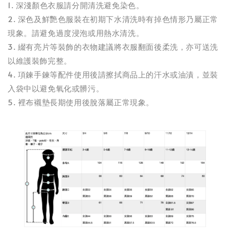
1. 深淺顏色衣服請分開清洗避免染色。
2. 深色及鮮艷色服裝在初期下水清洗時有掉色情形乃屬正常
現象。請避免過度浸泡或用熱水清洗。
3. 綴有亮片等裝飾的衣物建議將衣服翻面後柔洗，亦可送洗
以維護裝飾完整。
4. 項鍊手鍊等配件使用後請擦拭商品上的汗水或油漬，並裝
入袋中以避免氧化或髒污。
5. 裡布襯墊長期使用後脫落屬正常現象。